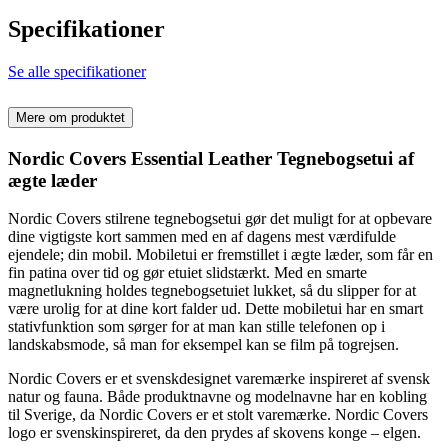
Specifikationer
Se alle specifikationer
Mere om produktet
Nordic Covers Essential Leather Tegnebogsetui af
ægte læder
Nordic Covers stilrene tegnebogsetui gør det muligt for at opbevare
dine vigtigste kort sammen med en af dagens mest værdifulde
ejendele; din mobil. Mobiletui er fremstillet i ægte læder, som får en
fin patina over tid og gør etuiet slidstærkt. Med en smarte
magnetlukning holdes tegnebogsetuiet lukket, så du slipper for at
være urolig for at dine kort falder ud. Dette mobiletui har en smart
stativfunktion som sørger for at man kan stille telefonen op i
landskabsmode, så man for eksempel kan se film på togrejsen.
Nordic Covers er et svenskdesignet varemærke inspireret af svensk
natur og fauna. Både produktnavne og modelnavne har en kobling
til Sverige, da Nordic Covers er et stolt varemærke. Nordic Covers
logo er svenskinspireret, da den prydes af skovens konge – elgen.