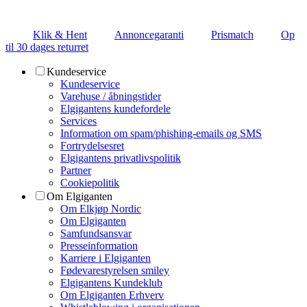
Klik & Hent
Annoncegaranti
Prismatch
Op
til 30 dages returret
Kundeservice
Kundeservice
Varehuse / åbningstider
Elgigantens kundefordele
Services
Information om spam/phishing-emails og SMS
Fortrydelsesret
Elgigantens privatlivspolitik
Partner
Cookiepolitik
Om Elgiganten
Om Elkjøp Nordic
Om Elgiganten
Samfundsansvar
Presseinformation
Karriere i Elgiganten
Fødevarestyrelsen smiley
Elgigantens Kundeklub
Om Elgiganten Erhverv