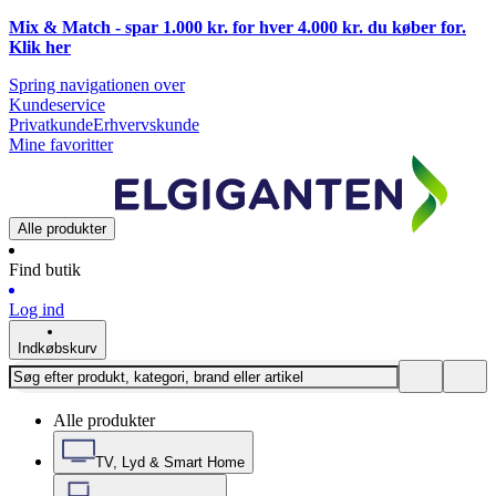
Mix & Match - spar 1.000 kr. for hver 4.000 kr. du køber for.
Klik
her
Spring navigationen over
Kundeservice
Privatkunde
Erhvervskunde
Mine favoritter
Alle produkter
Find butik
Log ind
Indkøbskurv
Alle produkter
TV, Lyd & Smart Home