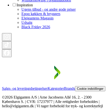
Whistleblowing i organisationen
Inspiration
Ugens tilbud - og andre gode priser
Epoq køkken & bryggers
Elgigantens Magasin
Udsalg
Black Friday 2026
Salgs- og leveringsbetingelser
Kategorier
Brands
Cookie indstillinger
©2026 Elgiganten A/S | Arne Jacobsens Allé 16, 2. - 2300
København S. | CVR: 17237977 | Alle rettigheder forbeholdes |
hello@elgiganten.dk | Vi tager forbehold for tryk- og korrekturfejl