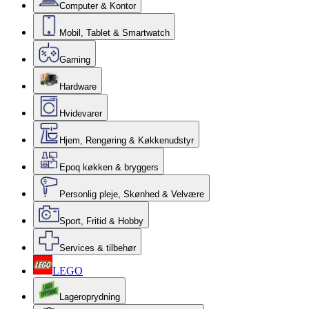
Computer & Kontor
Mobil, Tablet & Smartwatch
Gaming
Hardware
Hvidevarer
Hjem, Rengøring & Køkkenudstyr
Epoq køkken & bryggers
Personlig pleje, Skønhed & Velvære
Sport, Fritid & Hobby
Services & tilbehør
LEGO
Lageroprydning