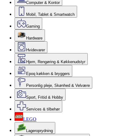
Computer & Kontor
Mobil, Tablet & Smartwatch
Gaming
Hardware
Hvidevarer
Hjem, Rengøring & Køkkenudstyr
Epoq køkken & bryggers
Personlig pleje, Skønhed & Velvære
Sport, Fritid & Hobby
Services & tilbehør
LEGO
Lageroprydning