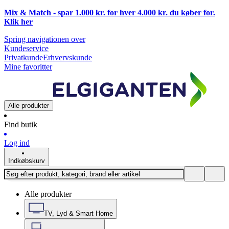
Mix & Match - spar 1.000 kr. for hver 4.000 kr. du køber for.
Klik
her
Spring navigationen over
Kundeservice
Privatkunde
Erhvervskunde
Mine favoritter
Alle produkter
Find butik
Log ind
Indkøbskurv
Alle produkter
TV, Lyd & Smart Home