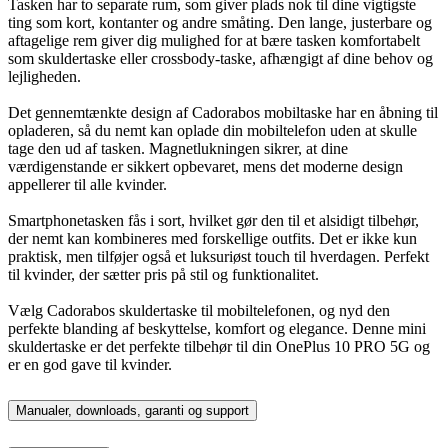
Tasken har to separate rum, som giver plads nok til dine vigtigste
ting som kort, kontanter og andre småting. Den lange, justerbare og
aftagelige rem giver dig mulighed for at bære tasken komfortabelt
som skuldertaske eller crossbody-taske, afhængigt af dine behov og
lejligheden.
Det gennemtænkte design af Cadorabos mobiltaske har en åbning til
opladeren, så du nemt kan oplade din mobiltelefon uden at skulle
tage den ud af tasken. Magnetlukningen sikrer, at dine
værdigenstande er sikkert opbevaret, mens det moderne design
appellerer til alle kvinder.
Smartphonetasken fås i sort, hvilket gør den til et alsidigt tilbehør,
der nemt kan kombineres med forskellige outfits. Det er ikke kun
praktisk, men tilføjer også et luksuriøst touch til hverdagen. Perfekt
til kvinder, der sætter pris på stil og funktionalitet.
Vælg Cadorabos skuldertaske til mobiltelefonen, og nyd den
perfekte blanding af beskyttelse, komfort og elegance. Denne mini
skuldertaske er det perfekte tilbehør til din OnePlus 10 PRO 5G og
er en god gave til kvinder.
Manualer, downloads, garanti og support