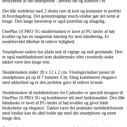
beskyttelse af din smartphone - perfekt stil og komfort i ét.
Det lille mobiletui med 2 ekstra rum til kort og kontanter er perfekt
til hverdagsbrug. Det gennemsigtige touch-vindue gør det nemt at
bruge. Den lange bærestrop er også justerbar og aftagelig.
OnePlus 10 PRO 5G-skuldertasken er lavet af PU-læder af høj
kvalitet og har en magnetisk lukning for nem håndtering. Et
modebevidst tilbehør til enhver lejlighed.
Smartphone-tasken har plads nok til vigtige og små genstande. Den
er også multifunktionel som skuldertaske eller crossbody-taske
takket være den lange rem.
Skuldertasken måler 20 x 12 x 2 cm. Visningsvinduet passer til
smartphones på op til 7 tommer. City Sling kombinerer elegance
med sikkerhed og er den perfekte gave til enhver kvinde.
Skuldertasken til mobiltelefoner fra Cadorabo er specielt designet til
OnePlus 10 PRO 5G og kombinerer stil med funktionalitet. Den lille
håndtaske er lavet af PU-læder af høj kvalitet og giver både
beskyttelse og elegance. Takket være det praktiske mobiltelefonrum
med vindue kan du altid holde øje med din smartphone og nemt
bruge den.