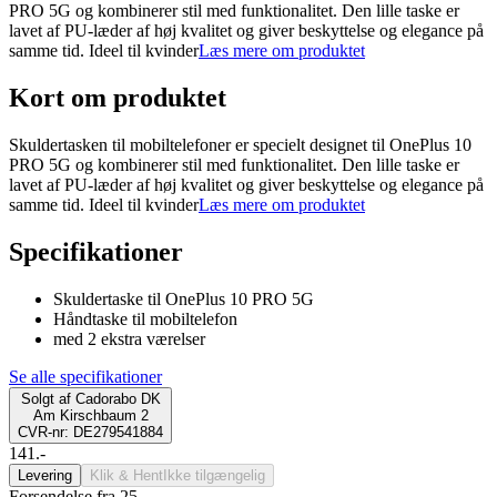
PRO 5G og kombinerer stil med funktionalitet. Den lille taske er
lavet af PU-læder af høj kvalitet og giver beskyttelse og elegance på
samme tid. Ideel til kvinder
Læs mere om produktet
Kort om produktet
Skuldertasken til mobiltelefoner er specielt designet til OnePlus 10
PRO 5G og kombinerer stil med funktionalitet. Den lille taske er
lavet af PU-læder af høj kvalitet og giver beskyttelse og elegance på
samme tid. Ideel til kvinder
Læs mere om produktet
Specifikationer
Skuldertaske til OnePlus 10 PRO 5G
Håndtaske til mobiltelefon
med 2 ekstra værelser
Se alle specifikationer
Solgt af
Cadorabo DK
Am Kirschbaum 2
CVR-nr: DE279541884
141.-
Levering
Klik & Hent
Ikke tilgængelig
Forsendelse fra 25,-