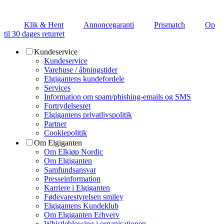
Klik & Hent
Annoncegaranti
Prismatch
Op
til 30 dages returret
Kundeservice
Kundeservice
Varehuse / åbningstider
Elgigantens kundefordele
Services
Information om spam/phishing-emails og SMS
Fortrydelsesret
Elgigantens privatlivspolitik
Partner
Cookiepolitik
Om Elgiganten
Om Elkjøp Nordic
Om Elgiganten
Samfundsansvar
Presseinformation
Karriere i Elgiganten
Fødevarestyrelsen smiley
Elgigantens Kundeklub
Om Elgiganten Erhverv
Whistleblowing i organisationen