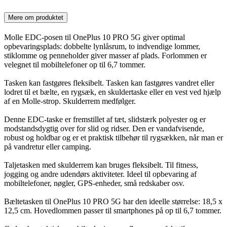
Mere om produktet
Molle EDC-posen til OnePlus 10 PRO 5G giver optimal
opbevaringsplads: dobbelte lynlåsrum, to indvendige lommer,
stiklomme og penneholder giver masser af plads. Forlommen er
velegnet til mobiltelefoner op til 6,7 tommer.
Tasken kan fastgøres fleksibelt. Tasken kan fastgøres vandret eller
lodret til et bælte, en rygsæk, en skuldertaske eller en vest ved hjælp
af en Molle-strop. Skulderrem medfølger.
Denne EDC-taske er fremstillet af tæt, slidstærk polyester og er
modstandsdygtig over for slid og ridser. Den er vandafvisende,
robust og holdbar og er et praktisk tilbehør til rygsækken, når man er
på vandretur eller camping.
Taljetasken med skulderrem kan bruges fleksibelt. Til fitness,
jogging og andre udendørs aktiviteter. Ideel til opbevaring af
mobiltelefoner, nøgler, GPS-enheder, små redskaber osv.
Bæltetasken til OnePlus 10 PRO 5G har den ideelle størrelse: 18,5 x
12,5 cm. Hovedlommen passer til smartphones på op til 6,7 tommer.