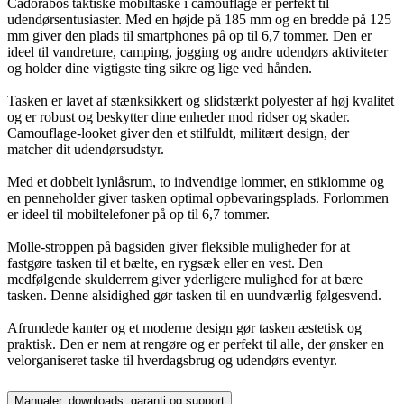
Cadorabos taktiske mobiltaske i camouflage er perfekt til
udendørsentusiaster. Med en højde på 185 mm og en bredde på 125
mm giver den plads til smartphones på op til 6,7 tommer. Den er
ideel til vandreture, camping, jogging og andre udendørs aktiviteter
og holder dine vigtigste ting sikre og lige ved hånden.
Tasken er lavet af stænksikkert og slidstærkt polyester af høj kvalitet
og er robust og beskytter dine enheder mod ridser og skader.
Camouflage-looket giver den et stilfuldt, militært design, der
matcher dit udendørsudstyr.
Med et dobbelt lynlåsrum, to indvendige lommer, en stiklomme og
en penneholder giver tasken optimal opbevaringsplads. Forlommen
er ideel til mobiltelefoner på op til 6,7 tommer.
Molle-stroppen på bagsiden giver fleksible muligheder for at
fastgøre tasken til et bælte, en rygsæk eller en vest. Den
medfølgende skulderrem giver yderligere mulighed for at bære
tasken. Denne alsidighed gør tasken til en uundværlig følgesvend.
Afrundede kanter og et moderne design gør tasken æstetisk og
praktisk. Den er nem at rengøre og er perfekt til alle, der ønsker en
velorganiseret taske til hverdagsbrug og udendørs eventyr.
Manualer, downloads, garanti og support