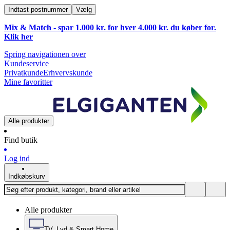
Indtast postnummer
Vælg
Mix & Match - spar 1.000 kr. for hver 4.000 kr. du køber for.
Klik
her
Spring navigationen over
Kundeservice
Privatkunde
Erhvervskunde
Mine favoritter
Alle produkter
Find butik
Log ind
Indkøbskurv
Alle produkter
TV, Lyd & Smart Home