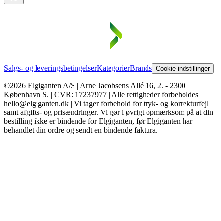
Salgs- og leveringsbetingelser
Kategorier
Brands
Cookie indstillinger
©2026 Elgiganten A/S | Arne Jacobsens Allé 16, 2. - 2300
København S. | CVR: 17237977 | Alle rettigheder forbeholdes |
hello@elgiganten.dk | Vi tager forbehold for tryk- og korrekturfejl
samt afgifts- og prisændringer. Vi gør i øvrigt opmærksom på at din
bestilling ikke er bindende for Elgiganten, før Elgiganten har
behandlet din ordre og sendt en bindende faktura.