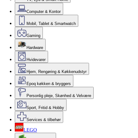
Computer & Kontor
Mobil, Tablet & Smartwatch
Gaming
Hardware
Hvidevarer
Hjem, Rengøring & Køkkenudstyr
Epoq køkken & bryggers
Personlig pleje, Skønhed & Velvære
Sport, Fritid & Hobby
Services & tilbehør
LEGO