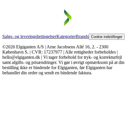
Salgs- og leveringsbetingelser
Kategorier
Brands
Cookie indstillinger
©2026 Elgiganten A/S | Arne Jacobsens Allé 16, 2. - 2300
København S. | CVR: 17237977 | Alle rettigheder forbeholdes |
hello@elgiganten.dk | Vi tager forbehold for tryk- og korrekturfejl
samt afgifts- og prisændringer. Vi gør i øvrigt opmærksom på at din
bestilling ikke er bindende for Elgiganten, før Elgiganten har
behandlet din ordre og sendt en bindende faktura.