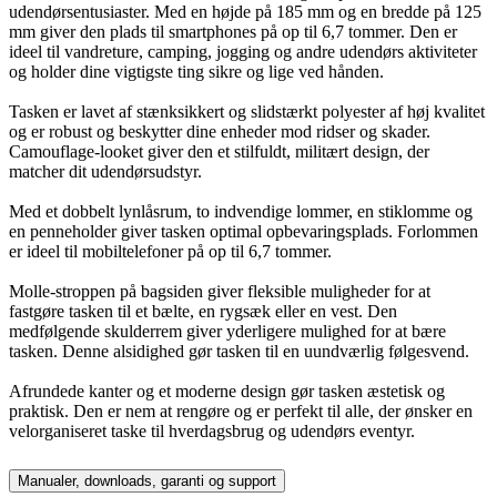
udendørsentusiaster. Med en højde på 185 mm og en bredde på 125
mm giver den plads til smartphones på op til 6,7 tommer. Den er
ideel til vandreture, camping, jogging og andre udendørs aktiviteter
og holder dine vigtigste ting sikre og lige ved hånden.
Tasken er lavet af stænksikkert og slidstærkt polyester af høj kvalitet
og er robust og beskytter dine enheder mod ridser og skader.
Camouflage-looket giver den et stilfuldt, militært design, der
matcher dit udendørsudstyr.
Med et dobbelt lynlåsrum, to indvendige lommer, en stiklomme og
en penneholder giver tasken optimal opbevaringsplads. Forlommen
er ideel til mobiltelefoner på op til 6,7 tommer.
Molle-stroppen på bagsiden giver fleksible muligheder for at
fastgøre tasken til et bælte, en rygsæk eller en vest. Den
medfølgende skulderrem giver yderligere mulighed for at bære
tasken. Denne alsidighed gør tasken til en uundværlig følgesvend.
Afrundede kanter og et moderne design gør tasken æstetisk og
praktisk. Den er nem at rengøre og er perfekt til alle, der ønsker en
velorganiseret taske til hverdagsbrug og udendørs eventyr.
Manualer, downloads, garanti og support