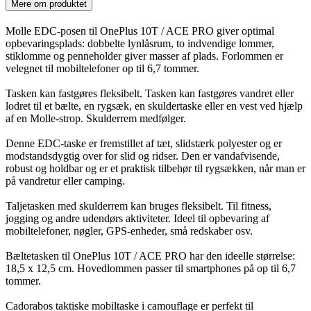
Mere om produktet
Molle EDC-posen til OnePlus 10T / ACE PRO giver optimal
opbevaringsplads: dobbelte lynlåsrum, to indvendige lommer,
stiklomme og penneholder giver masser af plads. Forlommen er
velegnet til mobiltelefoner op til 6,7 tommer.
Tasken kan fastgøres fleksibelt. Tasken kan fastgøres vandret eller
lodret til et bælte, en rygsæk, en skuldertaske eller en vest ved hjælp
af en Molle-strop. Skulderrem medfølger.
Denne EDC-taske er fremstillet af tæt, slidstærk polyester og er
modstandsdygtig over for slid og ridser. Den er vandafvisende,
robust og holdbar og er et praktisk tilbehør til rygsækken, når man er
på vandretur eller camping.
Taljetasken med skulderrem kan bruges fleksibelt. Til fitness,
jogging og andre udendørs aktiviteter. Ideel til opbevaring af
mobiltelefoner, nøgler, GPS-enheder, små redskaber osv.
Bæltetasken til OnePlus 10T / ACE PRO har den ideelle størrelse:
18,5 x 12,5 cm. Hovedlommen passer til smartphones på op til 6,7
tommer.
Cadorabos taktiske mobiltaske i camouflage er perfekt til