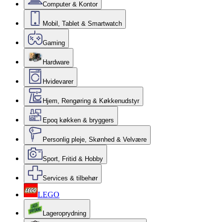
Computer & Kontor
Mobil, Tablet & Smartwatch
Gaming
Hardware
Hvidevarer
Hjem, Rengøring & Køkkenudstyr
Epoq køkken & bryggers
Personlig pleje, Skønhed & Velvære
Sport, Fritid & Hobby
Services & tilbehør
LEGO
Lageroprydning