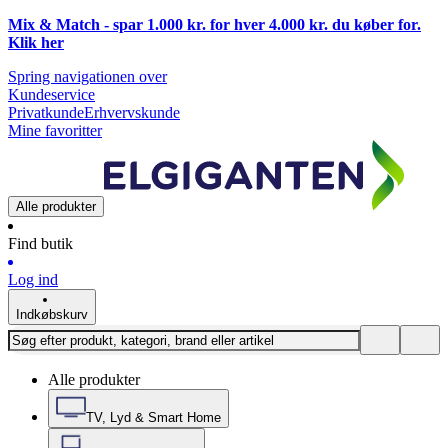
Mix & Match - spar 1.000 kr. for hver 4.000 kr. du køber for.
Klik
her
Spring navigationen over
Kundeservice
Privatkunde
Erhvervskunde
Mine favoritter
Alle produkter
Find butik
Log ind
Indkøbskurv
Alle produkter
TV, Lyd & Smart Home