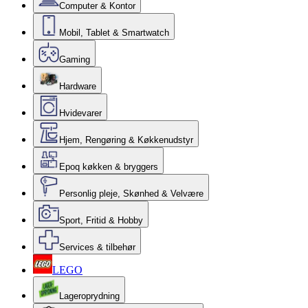
Computer & Kontor
Mobil, Tablet & Smartwatch
Gaming
Hardware
Hvidevarer
Hjem, Rengøring & Køkkenudstyr
Epoq køkken & bryggers
Personlig pleje, Skønhed & Velvære
Sport, Fritid & Hobby
Services & tilbehør
LEGO
Lageroprydning