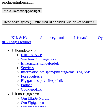
producentinformation
Vis sikkerhedsoplysninger
Hvad andre synes (0)
Dette produkt er endnu ikke blevet bedømt.
0
Klik & Hent
Annoncegaranti
Prismatch
Op
til 30 dages returret
Kundeservice
Kundeservice
Varehuse / åbningstider
Elgigantens kundefordele
Services
Information om spam/phishing-emails og SMS
Fortrydelsesret
Elgigantens privatlivspolitik
Partner
Cookiepolitik
Om Elgiganten
Om Elkjøp Nordic
Om Elgiganten
Samfundsansvar