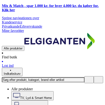
Mix & Match - spar 1.000 kr. for hver 4.000 kr. du køber for.
Klik
her
Spring navigationen over
Kundeservice
Privatkunde
Erhvervskunde
Mine favoritter
Alle produkter
Find butik
Log ind
Indkøbskurv
Alle produkter
TV, Lyd & Smart Home