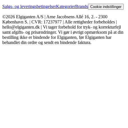
Salgs- og leveringsbetingelser
Kategorier
Brands
Cookie indstillinger
©2026 Elgiganten A/S | Arne Jacobsens Allé 16, 2. - 2300
København S. | CVR: 17237977 | Alle rettigheder forbeholdes |
hello@elgiganten.dk | Vi tager forbehold for tryk- og korrekturfejl
samt afgifts- og prisændringer. Vi gør i øvrigt opmærksom på at din
bestilling ikke er bindende for Elgiganten, før Elgiganten har
behandlet din ordre og sendt en bindende faktura.