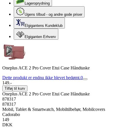
Lageroprydning
Ugens tilbud - og andre gode priser
Elgigantens Kundeklub
Elgiganten Erhverv
Oneplus ACE 2 Pro Cover Etui Case Håndtaske
Dette produkt er endnu ikke blevet bedømt.
0
149.-
Tilføj til kurv
Oneplus ACE 2 Pro Cover Etui Case Håndtaske
878317
878317
Mobil, Tablet & Smartwatch, Mobiltilbehør, Mobilcovers
Cadorabo
149
DKK