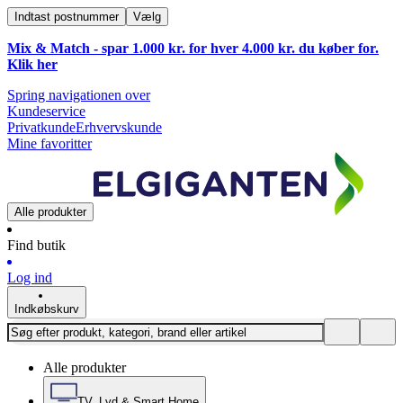
Indtast postnummer
Vælg
Mix & Match - spar 1.000 kr. for hver 4.000 kr. du køber for.
Klik
her
Spring navigationen over
Kundeservice
Privatkunde
Erhvervskunde
Mine favoritter
Alle produkter
Find butik
Log ind
Indkøbskurv
Alle produkter
TV, Lyd & Smart Home