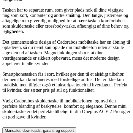
Tasken har to separate rum, som giver plads nok til dine vigtigste
ting som kort, kontanter og andre småting. Den lange, justerbare og
aftagelige rem giver dig mulighed for at bære tasken komfortabelt
som skuldertaske eller crossbody-taske, afhængigt af dine behov og
lejligheden.
Det gennemtænkte design af Cadorabos mobiltaske har en åbning til
opladeren, så du nemt kan oplade din mobiltelefon uden at skulle
tage den ud af tasken. Magnetlukningen sikrer, at dine
værdigenstande er sikkert opbevaret, mens det moderne design
appellerer til alle kvinder.
Smartphonetasken fås i sort, hvilket gør den til et alsidigt tilbehør,
der nemt kan kombineres med forskellige outfits. Det er ikke kun
praktisk, men tilføjer også et luksuriøst touch til hverdagen. Perfekt
til kvinder, der sætter pris på stil og funktionalitet.
Vælg Cadorabos skuldertaske til mobiltelefonen, og nyd den
perfekte blanding af beskyttelse, komfort og elegance. Denne mini
skuldertaske er det perfekte tilbehør til din Oneplus ACE 2 Pro og er
en god gave til kvinder.
Manualer, downloads, garanti og support