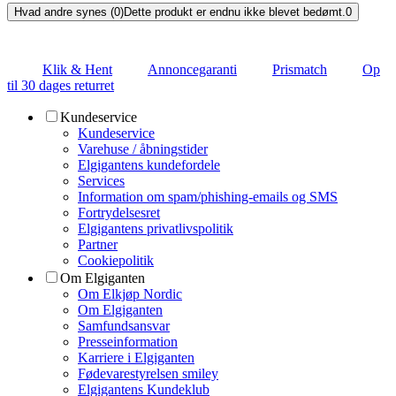
Hvad andre synes (0)
Dette produkt er endnu ikke blevet bedømt.
0
Klik & Hent
Annoncegaranti
Prismatch
Op
til 30 dages returret
Kundeservice
Kundeservice
Varehuse / åbningstider
Elgigantens kundefordele
Services
Information om spam/phishing-emails og SMS
Fortrydelsesret
Elgigantens privatlivspolitik
Partner
Cookiepolitik
Om Elgiganten
Om Elkjøp Nordic
Om Elgiganten
Samfundsansvar
Presseinformation
Karriere i Elgiganten
Fødevarestyrelsen smiley
Elgigantens Kundeklub