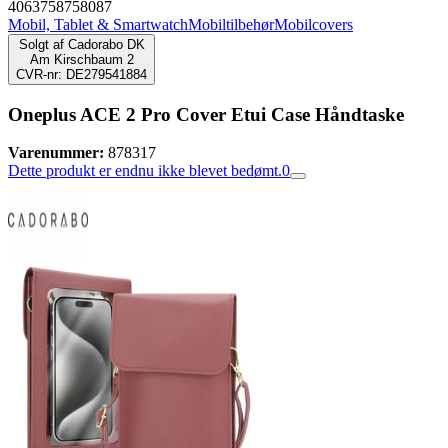
4063758758087
Mobil, Tablet & Smartwatch
Mobiltilbehør
Mobilcovers
Solgt af
Cadorabo DK
Am Kirschbaum 2
CVR-nr: DE279541884
Oneplus ACE 2 Pro Cover Etui Case Håndtaske
Varenummer:
878317
Dette produkt er endnu ikke blevet bedømt.
0