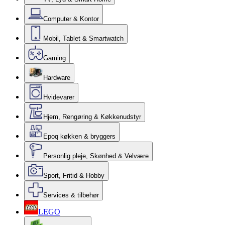
Computer & Kontor
Mobil, Tablet & Smartwatch
Gaming
Hardware
Hvidevarer
Hjem, Rengøring & Køkkenudstyr
Epoq køkken & bryggers
Personlig pleje, Skønhed & Velvære
Sport, Fritid & Hobby
Services & tilbehør
LEGO