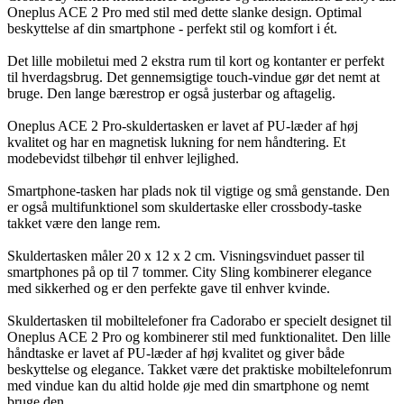
Oneplus ACE 2 Pro med stil med dette slanke design. Optimal
beskyttelse af din smartphone - perfekt stil og komfort i ét.
Det lille mobiletui med 2 ekstra rum til kort og kontanter er perfekt
til hverdagsbrug. Det gennemsigtige touch-vindue gør det nemt at
bruge. Den lange bærestrop er også justerbar og aftagelig.
Oneplus ACE 2 Pro-skuldertasken er lavet af PU-læder af høj
kvalitet og har en magnetisk lukning for nem håndtering. Et
modebevidst tilbehør til enhver lejlighed.
Smartphone-tasken har plads nok til vigtige og små genstande. Den
er også multifunktionel som skuldertaske eller crossbody-taske
takket være den lange rem.
Skuldertasken måler 20 x 12 x 2 cm. Visningsvinduet passer til
smartphones på op til 7 tommer. City Sling kombinerer elegance
med sikkerhed og er den perfekte gave til enhver kvinde.
Skuldertasken til mobiltelefoner fra Cadorabo er specielt designet til
Oneplus ACE 2 Pro og kombinerer stil med funktionalitet. Den lille
håndtaske er lavet af PU-læder af høj kvalitet og giver både
beskyttelse og elegance. Takket være det praktiske mobiltelefonrum
med vindue kan du altid holde øje med din smartphone og nemt
bruge den.