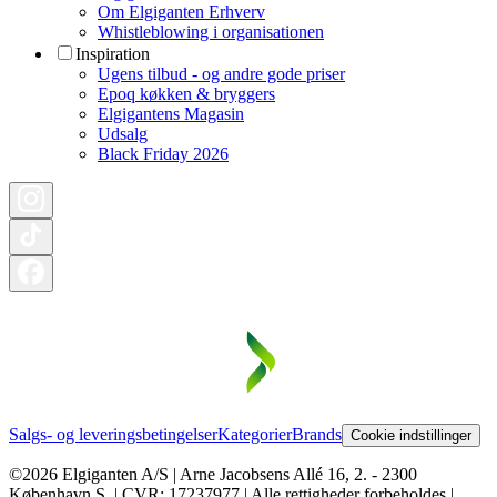
Om Elgiganten Erhverv
Whistleblowing i organisationen
Inspiration
Ugens tilbud - og andre gode priser
Epoq køkken & bryggers
Elgigantens Magasin
Udsalg
Black Friday 2026
Salgs- og leveringsbetingelser
Kategorier
Brands
Cookie indstillinger
©2026 Elgiganten A/S | Arne Jacobsens Allé 16, 2. - 2300
København S. | CVR: 17237977 | Alle rettigheder forbeholdes |