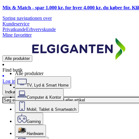
Mix & Match - spar 1.000 kr. for hver 4.000 kr. du køber for. Kl
Spring navigationen over
Kundeservice
Privatkunde
Erhvervskunde
Mine favoritter
Alle produkter
Find butik
Alle produkter
Log ind
TV, Lyd & Smart Home
Indkøbskurv
Computer & Kontor
Mobil, Tablet & Smartwatch
Gaming
Hardware