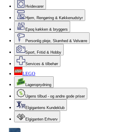
Hvidevarer
Hjem, Rengøring & Køkkenudstyr
Epoq køkken & bryggers
Personlig pleje, Skønhed & Velvære
Sport, Fritid & Hobby
Services & tilbehør
LEGO
Lageroprydning
Ugens tilbud - og andre gode priser
Elgigantens Kundeklub
Elgiganten Erhverv