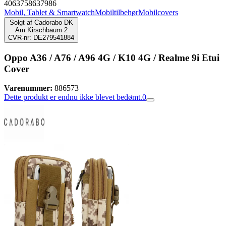
4063758637986
Mobil, Tablet & Smartwatch
Mobiltilbehør
Mobilcovers
Solgt af
Cadorabo DK
Am Kirschbaum 2
CVR-nr: DE279541884
Oppo A36 / A76 / A96 4G / K10 4G / Realme 9i Etui
Cover
Varenummer:
886573
Dette produkt er endnu ikke blevet bedømt.
0