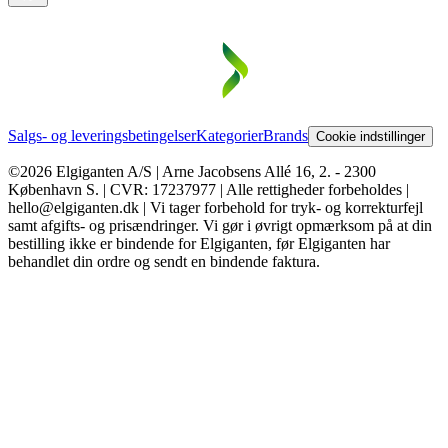
Salgs- og leveringsbetingelser
Kategorier
Brands
Cookie indstillinger
©2026 Elgiganten A/S | Arne Jacobsens Allé 16, 2. - 2300
København S. | CVR: 17237977 | Alle rettigheder forbeholdes |
hello@elgiganten.dk | Vi tager forbehold for tryk- og korrekturfejl
samt afgifts- og prisændringer. Vi gør i øvrigt opmærksom på at din
bestilling ikke er bindende for Elgiganten, før Elgiganten har
behandlet din ordre og sendt en bindende faktura.