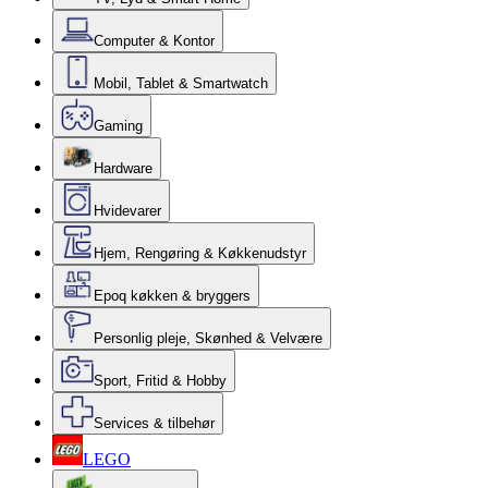
Computer & Kontor
Mobil, Tablet & Smartwatch
Gaming
Hardware
Hvidevarer
Hjem, Rengøring & Køkkenudstyr
Epoq køkken & bryggers
Personlig pleje, Skønhed & Velvære
Sport, Fritid & Hobby
Services & tilbehør
LEGO