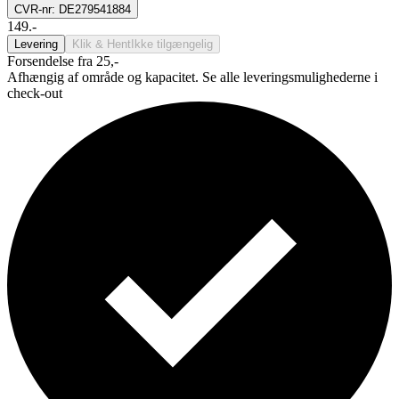
CVR-nr: DE279541884
149.-
Levering
Klik & Hent
Ikke tilgængelig
Forsendelse fra 25,-
Afhængig af område og kapacitet. Se alle leveringsmulighederne i
check-out