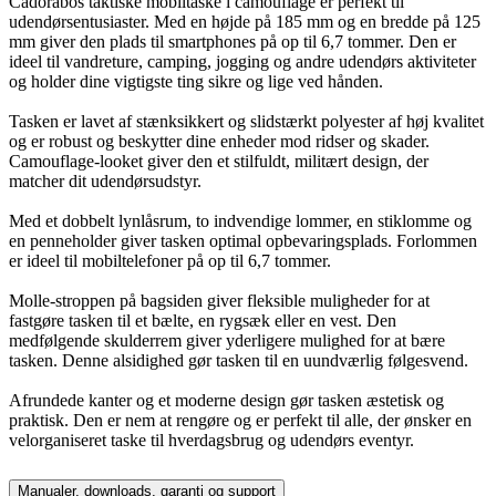
Cadorabos taktiske mobiltaske i camouflage er perfekt til
udendørsentusiaster. Med en højde på 185 mm og en bredde på 125
mm giver den plads til smartphones på op til 6,7 tommer. Den er
ideel til vandreture, camping, jogging og andre udendørs aktiviteter
og holder dine vigtigste ting sikre og lige ved hånden.
Tasken er lavet af stænksikkert og slidstærkt polyester af høj kvalitet
og er robust og beskytter dine enheder mod ridser og skader.
Camouflage-looket giver den et stilfuldt, militært design, der
matcher dit udendørsudstyr.
Med et dobbelt lynlåsrum, to indvendige lommer, en stiklomme og
en penneholder giver tasken optimal opbevaringsplads. Forlommen
er ideel til mobiltelefoner på op til 6,7 tommer.
Molle-stroppen på bagsiden giver fleksible muligheder for at
fastgøre tasken til et bælte, en rygsæk eller en vest. Den
medfølgende skulderrem giver yderligere mulighed for at bære
tasken. Denne alsidighed gør tasken til en uundværlig følgesvend.
Afrundede kanter og et moderne design gør tasken æstetisk og
praktisk. Den er nem at rengøre og er perfekt til alle, der ønsker en
velorganiseret taske til hverdagsbrug og udendørs eventyr.
Manualer, downloads, garanti og support