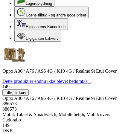
Lageroprydning
Ugens tilbud - og andre gode priser
Elgigantens Kundeklub
Elgiganten Erhverv
Oppo A36 / A76 / A96 4G / K10 4G / Realme 9i Etui Cover
Dette produkt er endnu ikke blevet bedømt.
0
149.-
Tilføj til kurv
Oppo A36 / A76 / A96 4G / K10 4G / Realme 9i Etui Cover
886573
886573
Mobil, Tablet & Smartwatch, Mobiltilbehør, Mobilcovers
Cadorabo
149
DKK