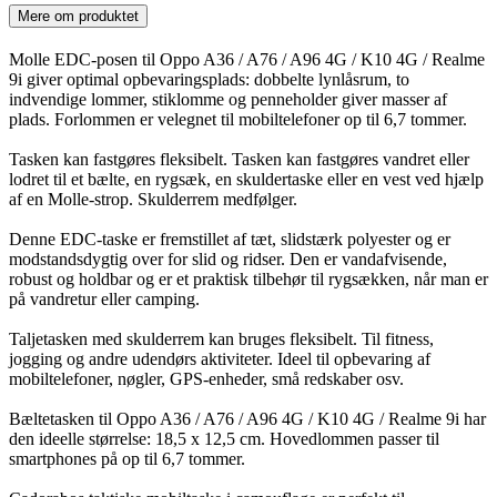
Mere om produktet
Molle EDC-posen til Oppo A36 / A76 / A96 4G / K10 4G / Realme
9i giver optimal opbevaringsplads: dobbelte lynlåsrum, to
indvendige lommer, stiklomme og penneholder giver masser af
plads. Forlommen er velegnet til mobiltelefoner op til 6,7 tommer.
Tasken kan fastgøres fleksibelt. Tasken kan fastgøres vandret eller
lodret til et bælte, en rygsæk, en skuldertaske eller en vest ved hjælp
af en Molle-strop. Skulderrem medfølger.
Denne EDC-taske er fremstillet af tæt, slidstærk polyester og er
modstandsdygtig over for slid og ridser. Den er vandafvisende,
robust og holdbar og er et praktisk tilbehør til rygsækken, når man er
på vandretur eller camping.
Taljetasken med skulderrem kan bruges fleksibelt. Til fitness,
jogging og andre udendørs aktiviteter. Ideel til opbevaring af
mobiltelefoner, nøgler, GPS-enheder, små redskaber osv.
Bæltetasken til Oppo A36 / A76 / A96 4G / K10 4G / Realme 9i har
den ideelle størrelse: 18,5 x 12,5 cm. Hovedlommen passer til
smartphones på op til 6,7 tommer.