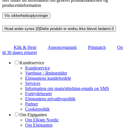
Her finder du information om generel produktsikkerhed og
producentinformation
Vis sikkerhedsoplysninger
Hvad andre synes (0)
Dette produkt er endnu ikke blevet bedømt.
0
Klik & Hent
Annoncegaranti
Prismatch
Op
til 30 dages returret
Kundeservice
Kundeservice
Varehuse / åbningstider
Elgigantens kundefordele
Services
Information om spam/phishing-emails og SMS
Fortrydelsesret
Elgigantens privatlivspolitik
Partner
Cookiepolitik
Om Elgiganten
Om Elkjøp Nordic
Om Elgiganten