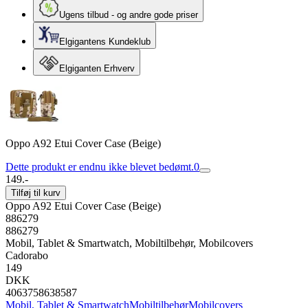
Ugens tilbud - og andre gode priser
Elgigantens Kundeklub
Elgiganten Erhverv
Oppo A92 Etui Cover Case (Beige)
Dette produkt er endnu ikke blevet bedømt.
0
149.-
Tilføj til kurv
Oppo A92 Etui Cover Case (Beige)
886279
886279
Mobil, Tablet & Smartwatch, Mobiltilbehør, Mobilcovers
Cadorabo
149
DKK
4063758638587
Mobil, Tablet & Smartwatch
Mobiltilbehør
Mobilcovers