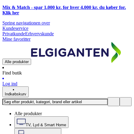
Mix & Match - spar 1.000 kr. for hver 4.000 kr. du køber for.
Klik
her
Spring navigationen over
Kundeservice
Privatkunde
Erhvervskunde
Mine favoritter
Alle produkter
Find butik
Log ind
Indkøbskurv
Alle produkter
TV, Lyd & Smart Home