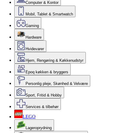
Computer & Kontor
Mobil, Tablet & Smartwatch
Gaming
Hardware
Hvidevarer
Hjem, Rengøring & Køkkenudstyr
Epoq køkken & bryggers
Personlig pleje, Skønhed & Velvære
Sport, Fritid & Hobby
Services & tilbehør
LEGO
Lageroprydning