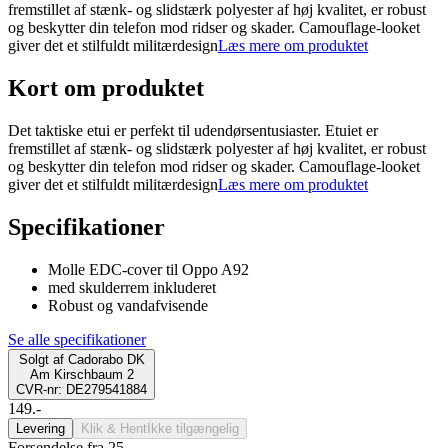
fremstillet af stænk- og slidstærk polyester af høj kvalitet, er robust
og beskytter din telefon mod ridser og skader. Camouflage-looket
giver det et stilfuldt militærdesign
Læs mere om produktet
Kort om produktet
Det taktiske etui er perfekt til udendørsentusiaster. Etuiet er
fremstillet af stænk- og slidstærk polyester af høj kvalitet, er robust
og beskytter din telefon mod ridser og skader. Camouflage-looket
giver det et stilfuldt militærdesign
Læs mere om produktet
Specifikationer
Molle EDC-cover til Oppo A92
med skulderrem inkluderet
Robust og vandafvisende
Se alle specifikationer
Solgt af
Cadorabo DK
Am Kirschbaum 2
CVR-nr: DE279541884
149.-
Levering
Klik & Hent
Ikke tilgængelig
Forsendelse fra 25,-