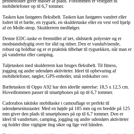
penneholder giver masser af plads. Forlommen er velegnet til
mobiltelefoner op til 6,7 tommer.
Tasken kan fastgøres fleksibelt. Tasken kan fastgøres vandret eller
lodret til et bælte, en rygsæk, en skuldertaske eller en vest ved hjælp
af en Molle-strop. Skulderrem medfølger.
Denne EDC-taske er fremstillet af tæt, slidstærk polyester og er
modstandsdygtig over for slid og ridser. Den er vandafvisende,
robust og holdbar og er et praktisk tilbehør til rygsækken, når man er
på vandretur eller camping.
Taljetasken med skulderrem kan bruges fleksibelt. Til fitness,
jogging og andre udendørs aktiviteter. Ideel til opbevaring af
mobiltelefoner, nøgler, GPS-enheder, små redskaber osv.
Bæltetasken til Oppo A92 har den ideelle størrelse: 18,5 x 12,5 cm.
Hovedlommen passer til smartphones på op til 6,7 tommer.
Cadorabos taktiske mobiltaske i camouflage er perfekt til
udendørsentusiaster. Med en højde på 185 mm og en bredde på 125
mm giver den plads til smartphones på op til 6,7 tommer. Den er
ideel til vandreture, camping, jogging og andre udendørs aktiviteter
og holder dine vigtigste ting sikre og lige ved hånden.