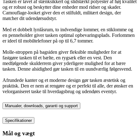
Tasken er lavet af stænksikkert og slidstærkt polyester af høj kvalitet
og er robust og beskytter dine enheder mod ridser og skader.
Camouflage-looket giver den et stilfuldt, militært design, der
matcher dit udendørsudstyr.
Med et dobbelt lynlåsrum, to indvendige lommer, en stiklomme og
en penneholder giver tasken optimal opbevaringsplads. Forlommen
er ideel til mobiltelefoner på op til 6,7 tommer.
Molle-stroppen på bagsiden giver fleksible muligheder for at
fastgøre tasken til et bælte, en rygsæk eller en vest. Den
medfølgende skulderrem giver yderligere mulighed for at bære
tasken. Denne alsidighed gør tasken til en uundværlig følgesvend.
Afrundede kanter og et moderne design gør tasken æstetisk og
praktisk. Den er nem at rengøre og er perfekt til alle, der ønsker en
velorganiseret taske til hverdagsbrug og udendørs eventyr.
Manualer, downloads, garanti og support
Specifikationer
Mål og vægt