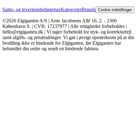
Salgs- og leveringsbetingelser
Kategorier
Brands
Cookie indstillinger
©2026 Elgiganten A/S | Arne Jacobsens Allé 16, 2. - 2300
København S. | CVR: 17237977 | Alle rettigheder forbeholdes |
hello@elgiganten.dk | Vi tager forbehold for tryk- og korrekturfejl
samt afgifts- og prisændringer. Vi gør i øvrigt opmærksom på at din
bestilling ikke er bindende for Elgiganten, før Elgiganten har
behandlet din ordre og sendt en bindende faktura.