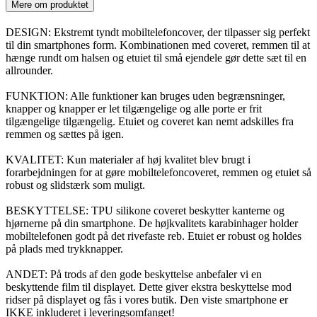
Mere om produktet
DESIGN: Ekstremt tyndt mobiltelefoncover, der tilpasser sig perfekt
til din smartphones form. Kombinationen med coveret, remmen til at
hænge rundt om halsen og etuiet til små ejendele gør dette sæt til en
allrounder.
FUNKTION: Alle funktioner kan bruges uden begrænsninger,
knapper og knapper er let tilgængelige og alle porte er frit
tilgængelige tilgængelig. Etuiet og coveret kan nemt adskilles fra
remmen og sættes på igen.
KVALITET: Kun materialer af høj kvalitet blev brugt i
forarbejdningen for at gøre mobiltelefoncoveret, remmen og etuiet så
robust og slidstærk som muligt.
BESKYTTELSE: TPU silikone coveret beskytter kanterne og
hjørnerne på din smartphone. De højkvalitets karabinhager holder
mobiltelefonen godt på det rivefaste reb. Etuiet er robust og holdes
på plads med trykknapper.
ANDET: På trods af den gode beskyttelse anbefaler vi en
beskyttende film til displayet. Dette giver ekstra beskyttelse mod
ridser på displayet og fås i vores butik. Den viste smartphone er
IKKE inkluderet i leveringsomfanget!