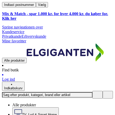
Indtast postnummer
Vælg
Mix & Match - spar 1.000 kr. for hver 4.000 kr. du køber for.
Klik
her
Spring navigationen over
Kundeservice
Privatkunde
Erhvervskunde
Mine favoritter
Alle produkter
Find butik
Log ind
Indkøbskurv
Alle produkter
TV, Lyd & Smart Home