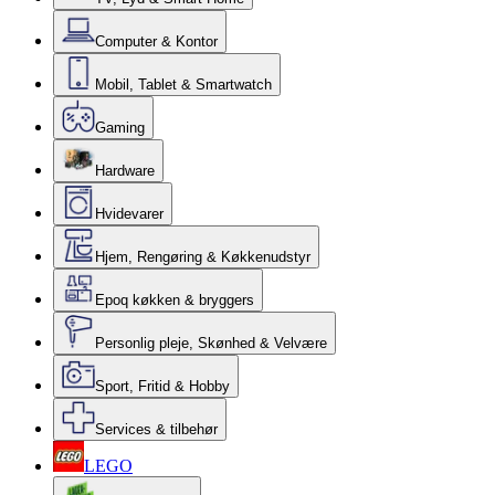
Computer & Kontor
Mobil, Tablet & Smartwatch
Gaming
Hardware
Hvidevarer
Hjem, Rengøring & Køkkenudstyr
Epoq køkken & bryggers
Personlig pleje, Skønhed & Velvære
Sport, Fritid & Hobby
Services & tilbehør
LEGO