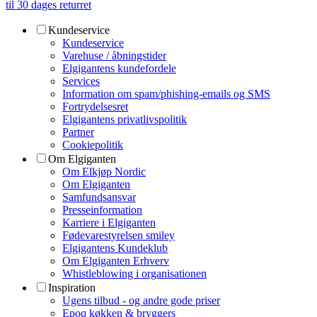
til 30 dages returret
Kundeservice
Kundeservice
Varehuse / åbningstider
Elgigantens kundefordele
Services
Information om spam/phishing-emails og SMS
Fortrydelsesret
Elgigantens privatlivspolitik
Partner
Cookiepolitik
Om Elgiganten
Om Elkjøp Nordic
Om Elgiganten
Samfundsansvar
Presseinformation
Karriere i Elgiganten
Fødevarestyrelsen smiley
Elgigantens Kundeklub
Om Elgiganten Erhverv
Whistleblowing i organisationen
Inspiration
Ugens tilbud - og andre gode priser
Epoq køkken & bryggers