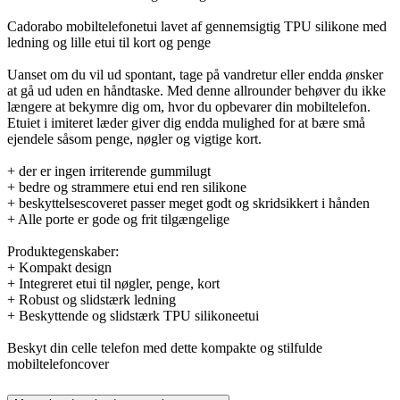
Cadorabo mobiltelefonetui lavet af gennemsigtig TPU silikone med
ledning og lille etui til kort og penge
Uanset om du vil ud spontant, tage på vandretur eller endda ønsker
at gå ud uden en håndtaske. Med denne allrounder behøver du ikke
længere at bekymre dig om, hvor du opbevarer din mobiltelefon.
Etuiet i imiteret læder giver dig endda mulighed for at bære små
ejendele såsom penge, nøgler og vigtige kort.
+ der er ingen irriterende gummilugt
+ bedre og strammere etui end ren silikone
+ beskyttelsescoveret passer meget godt og skridsikkert i hånden
+ Alle porte er gode og frit tilgængelige
Produktegenskaber:
+ Kompakt design
+ Integreret etui til nøgler, penge, kort
+ Robust og slidstærk ledning
+ Beskyttende og slidstærk TPU silikoneetui
Beskyt din celle telefon med dette kompakte og stilfulde
mobiltelefoncover