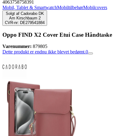
4063758758391
Mobil, Tablet & Smartwatch
Mobiltilbehør
Mobilcovers
Solgt af
Cadorabo DK
Am Kirschbaum 2
CVR-nr: DE279541884
Oppo FIND X2 Cover Etui Case Håndtaske
Varenummer:
879805
Dette produkt er endnu ikke blevet bedømt.
0