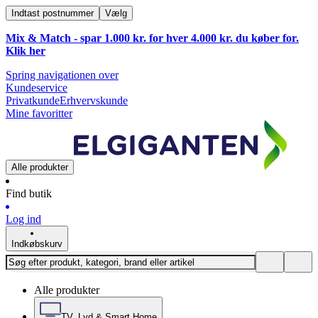
Indtast postnummer
Vælg
Mix & Match - spar 1.000 kr. for hver 4.000 kr. du køber for.
Klik
her
Spring navigationen over
Kundeservice
Privatkunde
Erhvervskunde
Mine favoritter
Alle produkter
Find butik
Log ind
Indkøbskurv
Alle produkter
TV, Lyd & Smart Home