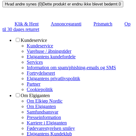
Hvad andre synes (0)
Dette produkt er endnu ikke blevet bedømt.
0
Klik & Hent
Annoncegaranti
Prismatch
Op
til 30 dages returret
Kundeservice
Kundeservice
Varehuse / åbningstider
Elgigantens kundefordele
Services
Information om spam/phishing-emails og SMS
Fortrydelsesret
Elgigantens privatlivspolitik
Partner
Cookiepolitik
Om Elgiganten
Om Elkjøp Nordic
Om Elgiganten
Samfundsansvar
Presseinformation
Karriere i Elgiganten
Fødevarestyrelsen smiley
Elgigantens Kundeklub