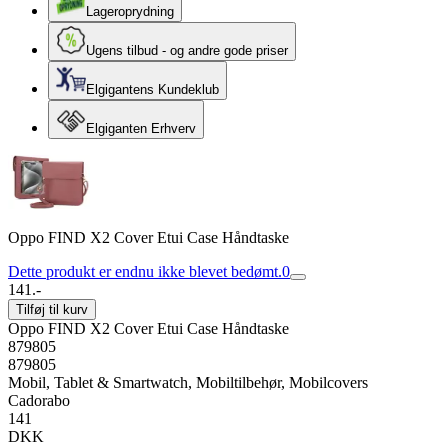
Lageroprydning
Ugens tilbud - og andre gode priser
Elgigantens Kundeklub
Elgiganten Erhverv
Oppo FIND X2 Cover Etui Case Håndtaske
Dette produkt er endnu ikke blevet bedømt.
0
141.-
Tilføj til kurv
Oppo FIND X2 Cover Etui Case Håndtaske
879805
879805
Mobil, Tablet & Smartwatch, Mobiltilbehør, Mobilcovers
Cadorabo
141
DKK