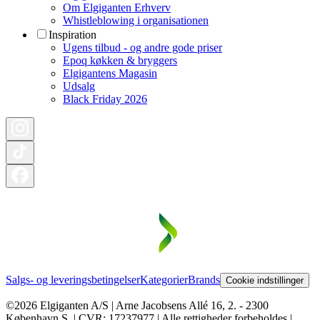
Om Elgiganten Erhverv
Whistleblowing i organisationen
Inspiration
Ugens tilbud - og andre gode priser
Epoq køkken & bryggers
Elgigantens Magasin
Udsalg
Black Friday 2026
Salgs- og leveringsbetingelser
Kategorier
Brands
Cookie indstillinger
©2026 Elgiganten A/S | Arne Jacobsens Allé 16, 2. - 2300
København S. | CVR: 17237977 | Alle rettigheder forbeholdes |