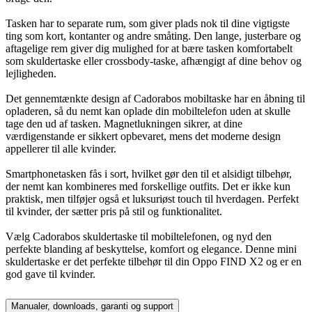
Tasken har to separate rum, som giver plads nok til dine vigtigste
ting som kort, kontanter og andre småting. Den lange, justerbare og
aftagelige rem giver dig mulighed for at bære tasken komfortabelt
som skuldertaske eller crossbody-taske, afhængigt af dine behov og
lejligheden.
Det gennemtænkte design af Cadorabos mobiltaske har en åbning til
opladeren, så du nemt kan oplade din mobiltelefon uden at skulle
tage den ud af tasken. Magnetlukningen sikrer, at dine
værdigenstande er sikkert opbevaret, mens det moderne design
appellerer til alle kvinder.
Smartphonetasken fås i sort, hvilket gør den til et alsidigt tilbehør,
der nemt kan kombineres med forskellige outfits. Det er ikke kun
praktisk, men tilføjer også et luksuriøst touch til hverdagen. Perfekt
til kvinder, der sætter pris på stil og funktionalitet.
Vælg Cadorabos skuldertaske til mobiltelefonen, og nyd den
perfekte blanding af beskyttelse, komfort og elegance. Denne mini
skuldertaske er det perfekte tilbehør til din Oppo FIND X2 og er en
god gave til kvinder.
Manualer, downloads, garanti og support