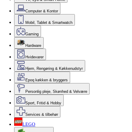
Computer & Kontor
Mobil, Tablet & Smartwatch
Gaming
Hardware
Hvidevarer
Hjem, Rengøring & Køkkenudstyr
Epoq køkken & bryggers
Personlig pleje, Skønhed & Velvære
Sport, Fritid & Hobby
Services & tilbehør
LEGO