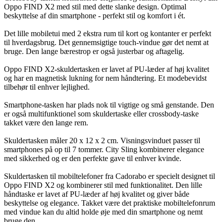
Oppo FIND X2 med stil med dette slanke design. Optimal
beskyttelse af din smartphone - perfekt stil og komfort i ét.
Det lille mobiletui med 2 ekstra rum til kort og kontanter er perfekt
til hverdagsbrug. Det gennemsigtige touch-vindue gør det nemt at
bruge. Den lange bærestrop er også justerbar og aftagelig.
Oppo FIND X2-skuldertasken er lavet af PU-læder af høj kvalitet
og har en magnetisk lukning for nem håndtering. Et modebevidst
tilbehør til enhver lejlighed.
Smartphone-tasken har plads nok til vigtige og små genstande. Den
er også multifunktionel som skuldertaske eller crossbody-taske
takket være den lange rem.
Skuldertasken måler 20 x 12 x 2 cm. Visningsvinduet passer til
smartphones på op til 7 tommer. City Sling kombinerer elegance
med sikkerhed og er den perfekte gave til enhver kvinde.
Skuldertasken til mobiltelefoner fra Cadorabo er specielt designet til
Oppo FIND X2 og kombinerer stil med funktionalitet. Den lille
håndtaske er lavet af PU-læder af høj kvalitet og giver både
beskyttelse og elegance. Takket være det praktiske mobiltelefonrum
med vindue kan du altid holde øje med din smartphone og nemt
bruge den.