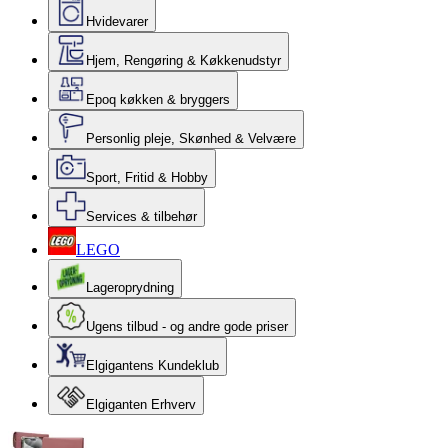
Hvidevarer
Hjem, Rengøring & Køkkenudstyr
Epoq køkken & bryggers
Personlig pleje, Skønhed & Velvære
Sport, Fritid & Hobby
Services & tilbehør
LEGO
Lageroprydning
Ugens tilbud - og andre gode priser
Elgigantens Kundeklub
Elgiganten Erhverv