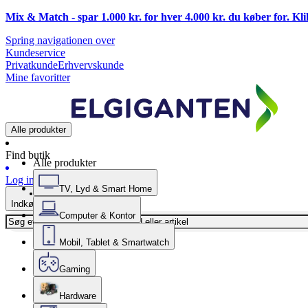
Mix & Match - spar 1.000 kr. for hver 4.000 kr. du køber for. Kl
Spring navigationen over
Kundeservice
Privatkunde
Erhvervskunde
Mine favoritter
Alle produkter
Find butik
Alle produkter
Log ind
TV, Lyd & Smart Home
Indkøbskurv
Computer & Kontor
Mobil, Tablet & Smartwatch
Gaming
Hardware