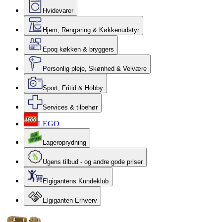
Hvidevarer
Hjem, Rengøring & Køkkenudstyr
Epoq køkken & bryggers
Personlig pleje, Skønhed & Velvære
Sport, Fritid & Hobby
Services & tilbehør
LEGO
Lageroprydning
Ugens tilbud - og andre gode priser
Elgigantens Kundeklub
Elgiganten Erhverv