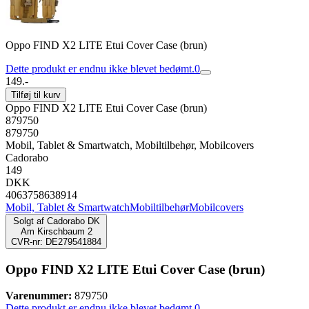
Oppo FIND X2 LITE Etui Cover Case (brun)
Dette produkt er endnu ikke blevet bedømt.
0
149.-
Tilføj til kurv
Oppo FIND X2 LITE Etui Cover Case (brun)
879750
879750
Mobil, Tablet & Smartwatch, Mobiltilbehør, Mobilcovers
Cadorabo
149
DKK
4063758638914
Mobil, Tablet & Smartwatch
Mobiltilbehør
Mobilcovers
Solgt af
Cadorabo DK
Am Kirschbaum 2
CVR-nr: DE279541884
Oppo FIND X2 LITE Etui Cover Case (brun)
Varenummer:
879750
Dette produkt er endnu ikke blevet bedømt.
0