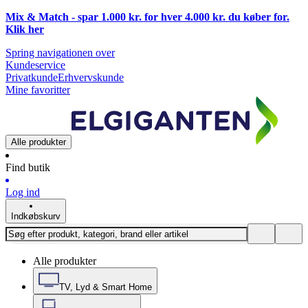
Mix & Match - spar 1.000 kr. for hver 4.000 kr. du køber for.
Klik
her
Spring navigationen over
Kundeservice
Privatkunde
Erhvervskunde
Mine favoritter
Alle produkter
Find butik
Log ind
Indkøbskurv
Alle produkter
TV, Lyd & Smart Home