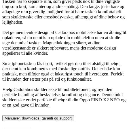
Tasken har to separate rum, som giver plads nok til dine vigtigste
ting som kort, kontanter og andre småting. Den lange, justerbare og
aftagelige rem giver dig mulighed for at bære tasken komfortabelt
som skuldertaske eller crossbody-taske, afhængigt af dine behov og
lejligheden.
Det gennemtænkte design af Cadorabos mobiltaske har en åbning til
opladeren, så du nemt kan oplade din mobiltelefon uden at skulle
tage den ud af tasken. Magnetlukningen sikrer, at dine
værdigenstande er sikkert opbevaret, mens det moderne design
appellerer til alle kvinder.
Smartphonetasken fås i sort, hvilket gør den til et alsidigt tilbehør,
der nemt kan kombineres med forskellige outfits. Det er ikke kun
praktisk, men tilføjer også et luksuriøst touch til hverdagen. Perfekt
til kvinder, der sætter pris på stil og funktionalitet.
Vælg Cadorabos skuldertaske til mobiltelefonen, og nyd den
perfekte blanding af beskyttelse, komfort og elegance. Denne mini
skuldertaske er det perfekte tilbehør til din Oppo FIND X2 NEO og
er en god gave til kvinder.
Manualer, downloads, garanti og support