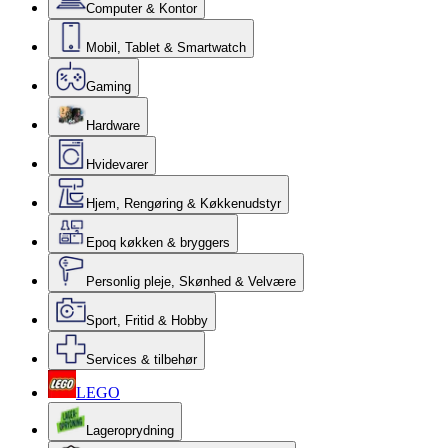
Computer & Kontor
Mobil, Tablet & Smartwatch
Gaming
Hardware
Hvidevarer
Hjem, Rengøring & Køkkenudstyr
Epoq køkken & bryggers
Personlig pleje, Skønhed & Velvære
Sport, Fritid & Hobby
Services & tilbehør
LEGO
Lageroprydning