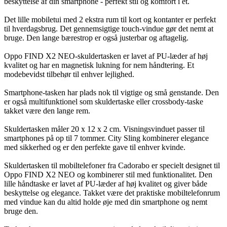
beskyttelse af din smartphone - perfekt stil og komfort i ét.
Det lille mobiletui med 2 ekstra rum til kort og kontanter er perfekt
til hverdagsbrug. Det gennemsigtige touch-vindue gør det nemt at
bruge. Den lange bærestrop er også justerbar og aftagelig.
Oppo FIND X2 NEO-skuldertasken er lavet af PU-læder af høj
kvalitet og har en magnetisk lukning for nem håndtering. Et
modebevidst tilbehør til enhver lejlighed.
Smartphone-tasken har plads nok til vigtige og små genstande. Den
er også multifunktionel som skuldertaske eller crossbody-taske
takket være den lange rem.
Skuldertasken måler 20 x 12 x 2 cm. Visningsvinduet passer til
smartphones på op til 7 tommer. City Sling kombinerer elegance
med sikkerhed og er den perfekte gave til enhver kvinde.
Skuldertasken til mobiltelefoner fra Cadorabo er specielt designet til
Oppo FIND X2 NEO og kombinerer stil med funktionalitet. Den
lille håndtaske er lavet af PU-læder af høj kvalitet og giver både
beskyttelse og elegance. Takket være det praktiske mobiltelefonrum
med vindue kan du altid holde øje med din smartphone og nemt
bruge den.