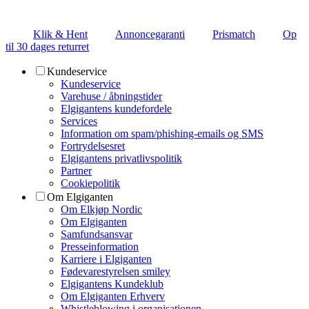
Klik & Hent
Annoncegaranti
Prismatch
Op
til 30 dages returret
Kundeservice
Kundeservice
Varehuse / åbningstider
Elgigantens kundefordele
Services
Information om spam/phishing-emails og SMS
Fortrydelsesret
Elgigantens privatlivspolitik
Partner
Cookiepolitik
Om Elgiganten
Om Elkjøp Nordic
Om Elgiganten
Samfundsansvar
Presseinformation
Karriere i Elgiganten
Fødevarestyrelsen smiley
Elgigantens Kundeklub
Om Elgiganten Erhverv
Whistleblowing i organisationen