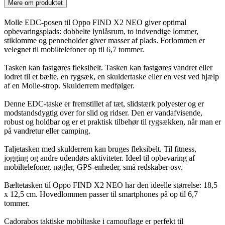
Mere om produktet
Molle EDC-posen til Oppo FIND X2 NEO giver optimal
opbevaringsplads: dobbelte lynlåsrum, to indvendige lommer,
stiklomme og penneholder giver masser af plads. Forlommen er
velegnet til mobiltelefoner op til 6,7 tommer.
Tasken kan fastgøres fleksibelt. Tasken kan fastgøres vandret eller
lodret til et bælte, en rygsæk, en skuldertaske eller en vest ved hjælp
af en Molle-strop. Skulderrem medfølger.
Denne EDC-taske er fremstillet af tæt, slidstærk polyester og er
modstandsdygtig over for slid og ridser. Den er vandafvisende,
robust og holdbar og er et praktisk tilbehør til rygsækken, når man er
på vandretur eller camping.
Taljetasken med skulderrem kan bruges fleksibelt. Til fitness,
jogging og andre udendørs aktiviteter. Ideel til opbevaring af
mobiltelefoner, nøgler, GPS-enheder, små redskaber osv.
Bæltetasken til Oppo FIND X2 NEO har den ideelle størrelse: 18,5
x 12,5 cm. Hovedlommen passer til smartphones på op til 6,7
tommer.
Cadorabos taktiske mobiltaske i camouflage er perfekt til