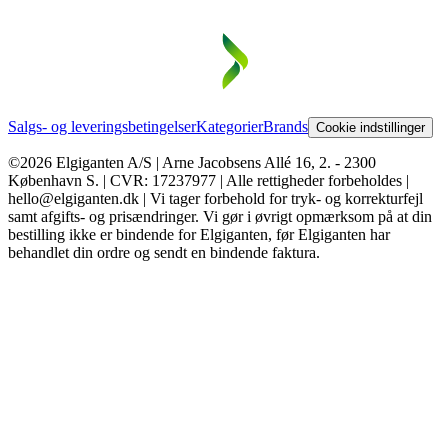
Salgs- og leveringsbetingelser
Kategorier
Brands
Cookie indstillinger
©2026 Elgiganten A/S | Arne Jacobsens Allé 16, 2. - 2300
København S. | CVR: 17237977 | Alle rettigheder forbeholdes |
hello@elgiganten.dk | Vi tager forbehold for tryk- og korrekturfejl
samt afgifts- og prisændringer. Vi gør i øvrigt opmærksom på at din
bestilling ikke er bindende for Elgiganten, før Elgiganten har
behandlet din ordre og sendt en bindende faktura.