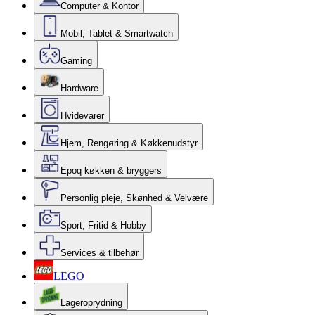
Computer & Kontor
Mobil, Tablet & Smartwatch
Gaming
Hardware
Hvidevarer
Hjem, Rengøring & Køkkenudstyr
Epoq køkken & bryggers
Personlig pleje, Skønhed & Velvære
Sport, Fritid & Hobby
Services & tilbehør
LEGO
Lageroprydning