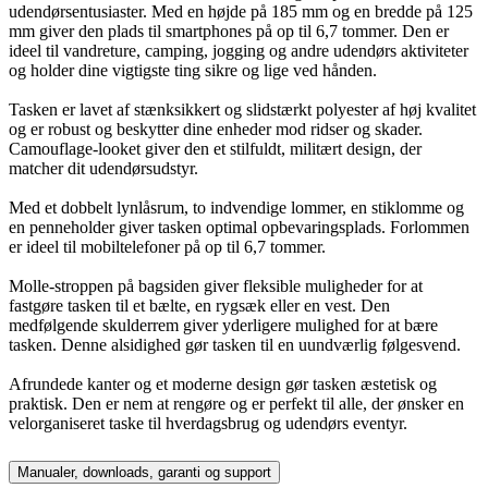
udendørsentusiaster. Med en højde på 185 mm og en bredde på 125
mm giver den plads til smartphones på op til 6,7 tommer. Den er
ideel til vandreture, camping, jogging og andre udendørs aktiviteter
og holder dine vigtigste ting sikre og lige ved hånden.
Tasken er lavet af stænksikkert og slidstærkt polyester af høj kvalitet
og er robust og beskytter dine enheder mod ridser og skader.
Camouflage-looket giver den et stilfuldt, militært design, der
matcher dit udendørsudstyr.
Med et dobbelt lynlåsrum, to indvendige lommer, en stiklomme og
en penneholder giver tasken optimal opbevaringsplads. Forlommen
er ideel til mobiltelefoner på op til 6,7 tommer.
Molle-stroppen på bagsiden giver fleksible muligheder for at
fastgøre tasken til et bælte, en rygsæk eller en vest. Den
medfølgende skulderrem giver yderligere mulighed for at bære
tasken. Denne alsidighed gør tasken til en uundværlig følgesvend.
Afrundede kanter og et moderne design gør tasken æstetisk og
praktisk. Den er nem at rengøre og er perfekt til alle, der ønsker en
velorganiseret taske til hverdagsbrug og udendørs eventyr.
Manualer, downloads, garanti og support