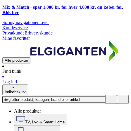
Mix & Match - spar 1.000 kr. for hver 4.000 kr. du køber for.
Klik
her
Spring navigationen over
Kundeservice
Privatkunde
Erhvervskunde
Mine favoritter
Alle produkter
Find butik
Log ind
Indkøbskurv
Alle produkter
TV, Lyd & Smart Home