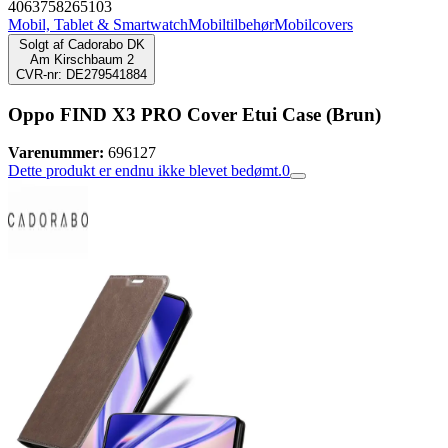
4063758265103
Mobil, Tablet & Smartwatch
Mobiltilbehør
Mobilcovers
Solgt af
Cadorabo DK
Am Kirschbaum 2
CVR-nr: DE279541884
Oppo FIND X3 PRO Cover Etui Case (Brun)
Varenummer:
696127
Dette produkt er endnu ikke blevet bedømt.
0