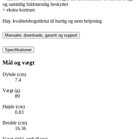
og samtidig fuldstændig beskyttet
+ ekstra kortrum
Høj- kvalitetsbogstiletui til hurtig og nem betjening
Manualer, downloads, garanti og support
Specifikationer
Mål og vægt
Dybde (cm)
7.4
Vægt (g)
89
Højde (cm)
0.83
Bredde (cm)
16.36
Vægt (inkl. emballage)