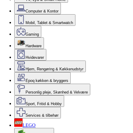
Computer & Kontor
Mobil, Tablet & Smartwatch
Gaming
Hardware
Hvidevarer
Hjem, Rengøring & Køkkenudstyr
Epoq køkken & bryggers
Personlig pleje, Skønhed & Velvære
Sport, Fritid & Hobby
Services & tilbehør
LEGO