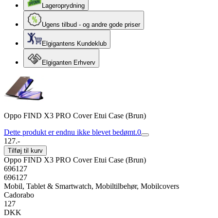
Lageroprydning
Ugens tilbud - og andre gode priser
Elgigantens Kundeklub
Elgiganten Erhverv
Oppo FIND X3 PRO Cover Etui Case (Brun)
Dette produkt er endnu ikke blevet bedømt.
0
127.-
Tilføj til kurv
Oppo FIND X3 PRO Cover Etui Case (Brun)
696127
696127
Mobil, Tablet & Smartwatch, Mobiltilbehør, Mobilcovers
Cadorabo
127
DKK