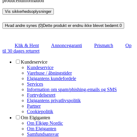
producentinformation
Vis sikkerhedsoplysninger
Hvad andre synes (0)
Dette produkt er endnu ikke blevet bedømt.
0
Klik & Hent
Annoncegaranti
Prismatch
Op
til 30 dages returret
Kundeservice
Kundeservice
Varehuse / åbningstider
Elgigantens kundefordele
Services
Information om spam/phishing-emails og SMS
Fortrydelsesret
Elgigantens privatlivspolitik
Partner
Cookiepolitik
Om Elgiganten
Om Elkjøp Nordic
Om Elgiganten
Samfundsansvar