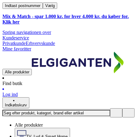
Indtast postnummer
Vælg
Mix & Match - spar 1.000 kr. for hver 4.000 kr. du køber for.
Klik
her
Spring navigationen over
Kundeservice
Privatkunde
Erhvervskunde
Mine favoritter
Alle produkter
Find butik
Log ind
Indkøbskurv
Alle produkter
TV, Lyd & Smart Home