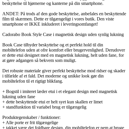
beskyttelse til hjørnerne og kanterne på din smartphone.
ANDET: På trods af den gode beskyttelse, anbefales en beskyttende
film til skærmen. Dette er tilgængeligt i vores butik. Den viste
smartphone er IKKE inkluderet i leveringsomfanget!
Cadorabo Book Style Case i magnetisk design uden synlig lukning
Book Case tilbyder beskyttelse og et perfekt hold til din
mobiltelefon uden at ofre komfort eller brugervenlighed. Derudover
er dette etui designet med en magnetisk lukning, helt uden fane, for
at gøre adgangen så bekvem som muligt.
Det robuste materiale giver perfekt beskyttelse mod ridser og skader
i tilfælde af et fald. Det moderne og unikke look gør din
mobiltelefon til et rigtigt blikfang.
+ Bogstil i imiteret læder etui i et elegant design med magnetisk
lukning uden fane
+ dette beskyttende etui er helt syet kun skallen er limet
+ standfunktion til variabel brug er tilgængelig
Produktegenskaber / funktioner:
+ Alle porte er frit tilgængelige
+ takket være det foldbare design, din mobiltelefon er nem at bruge