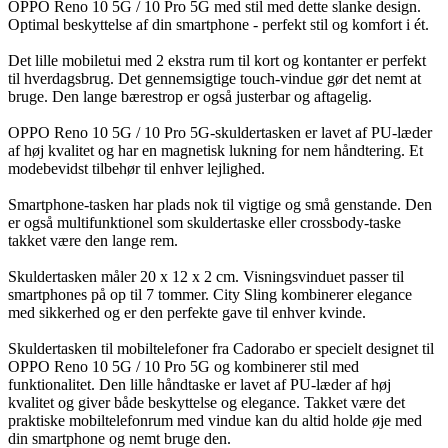
OPPO Reno 10 5G / 10 Pro 5G med stil med dette slanke design.
Optimal beskyttelse af din smartphone - perfekt stil og komfort i ét.
Det lille mobiletui med 2 ekstra rum til kort og kontanter er perfekt
til hverdagsbrug. Det gennemsigtige touch-vindue gør det nemt at
bruge. Den lange bærestrop er også justerbar og aftagelig.
OPPO Reno 10 5G / 10 Pro 5G-skuldertasken er lavet af PU-læder
af høj kvalitet og har en magnetisk lukning for nem håndtering. Et
modebevidst tilbehør til enhver lejlighed.
Smartphone-tasken har plads nok til vigtige og små genstande. Den
er også multifunktionel som skuldertaske eller crossbody-taske
takket være den lange rem.
Skuldertasken måler 20 x 12 x 2 cm. Visningsvinduet passer til
smartphones på op til 7 tommer. City Sling kombinerer elegance
med sikkerhed og er den perfekte gave til enhver kvinde.
Skuldertasken til mobiltelefoner fra Cadorabo er specielt designet til
OPPO Reno 10 5G / 10 Pro 5G og kombinerer stil med
funktionalitet. Den lille håndtaske er lavet af PU-læder af høj
kvalitet og giver både beskyttelse og elegance. Takket være det
praktiske mobiltelefonrum med vindue kan du altid holde øje med
din smartphone og nemt bruge den.