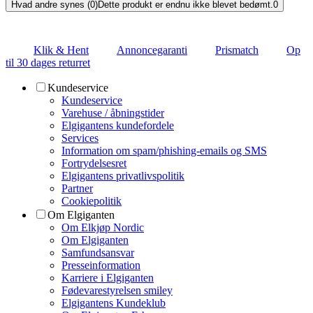
Hvad andre synes (0)
Dette produkt er endnu ikke blevet bedømt.
0
Klik & Hent
Annoncegaranti
Prismatch
Op
til 30 dages returret
Kundeservice
Kundeservice
Varehuse / åbningstider
Elgigantens kundefordele
Services
Information om spam/phishing-emails og SMS
Fortrydelsesret
Elgigantens privatlivspolitik
Partner
Cookiepolitik
Om Elgiganten
Om Elkjøp Nordic
Om Elgiganten
Samfundsansvar
Presseinformation
Karriere i Elgiganten
Fødevarestyrelsen smiley
Elgigantens Kundeklub