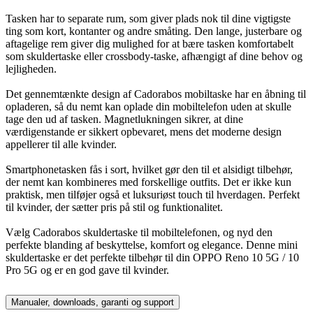
Tasken har to separate rum, som giver plads nok til dine vigtigste
ting som kort, kontanter og andre småting. Den lange, justerbare og
aftagelige rem giver dig mulighed for at bære tasken komfortabelt
som skuldertaske eller crossbody-taske, afhængigt af dine behov og
lejligheden.
Det gennemtænkte design af Cadorabos mobiltaske har en åbning til
opladeren, så du nemt kan oplade din mobiltelefon uden at skulle
tage den ud af tasken. Magnetlukningen sikrer, at dine
værdigenstande er sikkert opbevaret, mens det moderne design
appellerer til alle kvinder.
Smartphonetasken fås i sort, hvilket gør den til et alsidigt tilbehør,
der nemt kan kombineres med forskellige outfits. Det er ikke kun
praktisk, men tilføjer også et luksuriøst touch til hverdagen. Perfekt
til kvinder, der sætter pris på stil og funktionalitet.
Vælg Cadorabos skuldertaske til mobiltelefonen, og nyd den
perfekte blanding af beskyttelse, komfort og elegance. Denne mini
skuldertaske er det perfekte tilbehør til din OPPO Reno 10 5G / 10
Pro 5G og er en god gave til kvinder.
Manualer, downloads, garanti og support