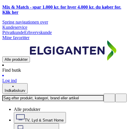
Mix & Match - spar 1.000 kr. for hver 4.000 kr. du køber for.
Klik
her
Spring navigationen over
Kundeservice
Privatkunde
Erhvervskunde
Mine favoritter
Alle produkter
Find butik
Log ind
Indkøbskurv
Alle produkter
TV, Lyd & Smart Home