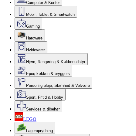
Computer & Kontor
Mobil, Tablet & Smartwatch
Gaming
Hardware
Hvidevarer
Hjem, Rengøring & Køkkenudstyr
Epoq køkken & bryggers
Personlig pleje, Skønhed & Velvære
Sport, Fritid & Hobby
Services & tilbehør
LEGO
Lageroprydning