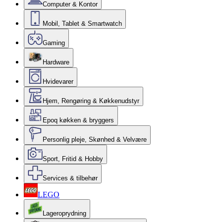
Computer & Kontor
Mobil, Tablet & Smartwatch
Gaming
Hardware
Hvidevarer
Hjem, Rengøring & Køkkenudstyr
Epoq køkken & bryggers
Personlig pleje, Skønhed & Velvære
Sport, Fritid & Hobby
Services & tilbehør
LEGO
Lageroprydning