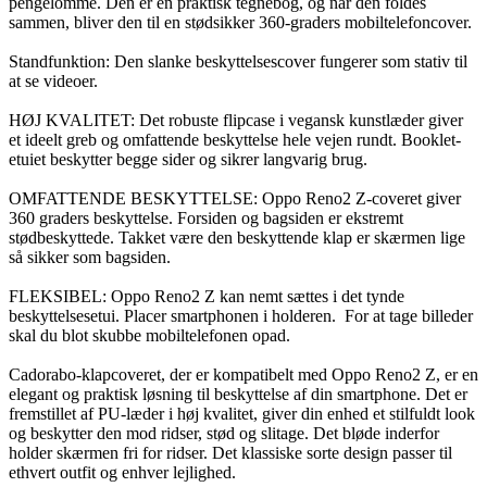
pengelomme. Den er en praktisk tegnebog, og når den foldes
sammen, bliver den til en stødsikker 360-graders mobiltelefoncover.
Standfunktion: Den slanke beskyttelsescover fungerer som stativ til
at se videoer.
HØJ KVALITET: Det robuste flipcase i vegansk kunstlæder giver
et ideelt greb og omfattende beskyttelse hele vejen rundt. Booklet-
etuiet beskytter begge sider og sikrer langvarig brug.
OMFATTENDE BESKYTTELSE: Oppo Reno2 Z-coveret giver
360 graders beskyttelse. Forsiden og bagsiden er ekstremt
stødbeskyttede. Takket være den beskyttende klap er skærmen lige
så sikker som bagsiden.
FLEKSIBEL: Oppo Reno2 Z kan nemt sættes i det tynde
beskyttelsesetui. Placer smartphonen i holderen. For at tage billeder
skal du blot skubbe mobiltelefonen opad.
Cadorabo-klapcoveret, der er kompatibelt med Oppo Reno2 Z, er en
elegant og praktisk løsning til beskyttelse af din smartphone. Det er
fremstillet af PU-læder i høj kvalitet, giver din enhed et stilfuldt look
og beskytter den mod ridser, stød og slitage. Det bløde inderfor
holder skærmen fri for ridser. Det klassiske sorte design passer til
ethvert outfit og enhver lejlighed.