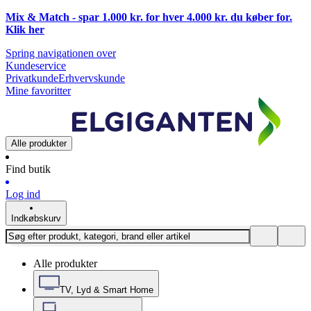
Mix & Match - spar 1.000 kr. for hver 4.000 kr. du køber for.
Klik
her
Spring navigationen over
Kundeservice
Privatkunde
Erhvervskunde
Mine favoritter
Alle produkter
Find butik
Log ind
Indkøbskurv
Alle produkter
TV, Lyd & Smart Home