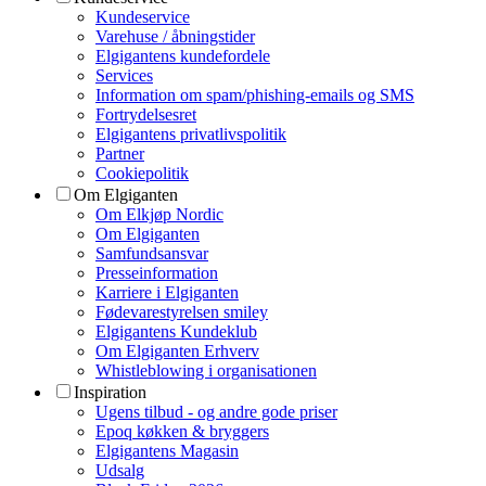
Kundeservice
Varehuse / åbningstider
Elgigantens kundefordele
Services
Information om spam/phishing-emails og SMS
Fortrydelsesret
Elgigantens privatlivspolitik
Partner
Cookiepolitik
Om Elgiganten
Om Elkjøp Nordic
Om Elgiganten
Samfundsansvar
Presseinformation
Karriere i Elgiganten
Fødevarestyrelsen smiley
Elgigantens Kundeklub
Om Elgiganten Erhverv
Whistleblowing i organisationen
Inspiration
Ugens tilbud - og andre gode priser
Epoq køkken & bryggers
Elgigantens Magasin
Udsalg