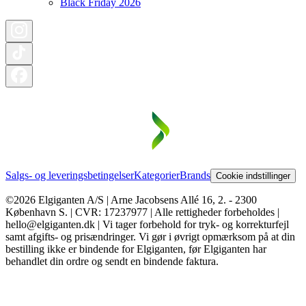
Black Friday 2026
Salgs- og leveringsbetingelser
Kategorier
Brands
Cookie indstillinger
©2026 Elgiganten A/S | Arne Jacobsens Allé 16, 2. - 2300
København S. | CVR: 17237977 | Alle rettigheder forbeholdes |
hello@elgiganten.dk | Vi tager forbehold for tryk- og korrekturfejl
samt afgifts- og prisændringer. Vi gør i øvrigt opmærksom på at din
bestilling ikke er bindende for Elgiganten, før Elgiganten har
behandlet din ordre og sendt en bindende faktura.