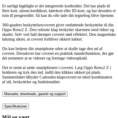
Et særligt highlight er det integrerede kortholder. Det har plads til
flere kort, såsom kreditkort, kørekort eller ID-kort, og har desuden et
rum til pengesedler. Så kan du ofte lade din tegnebog blive hjemme.
360-graders beskyttelsescoveret giver omfattende beskyttelse til din
Oppo Reno2 Z. Den robuste klap beskytter skærmen mod ridser og
skader. Selv ved fald dæmper coveret stød effektivt. Den magnetiske
lukning sikrer, at coveret forbliver sikkert lukket.
Du kan betjene din smartphone uden at skulle tage den ud af
coveret. Derudover har coveret en praktisk standerfunktion, der gør
det nemmere at se videoer og foretage videoopkald.
Det er nemt at sætte smartphonen i coveret. Læg Oppo Reno2 Z i
holderen og tryk den ind, indtil den klikker sikkert på plads.
Sammenfattet tilbyder Cadorabo-klapcoveret en ideel kombination
af stil, beskyttelse og funktionalitet.
Manualer, downloads, garanti og support
Specifikationer
Mål og vægt