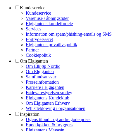
Kundeservice
Kundeservice
Varehuse / åbningstider
Elgigantens kundefordele
Services
Information om spam/phishing-emails og SMS
Fortrydelsesret
Elgigantens privatlivspolitik
Partner
Cookiepolitik
Om Elgiganten
Om Elkjøp Nordic
Om Elgiganten
Samfundsansvar
Presseinformation
Karriere i Elgiganten
Fødevarestyrelsen smiley
Elgigantens Kundeklub
Om Elgiganten Erhverv
Whistleblowing i organisationen
Inspiration
Ugens tilbud - og andre gode priser
Epoq køkken & bryggers
Elgigantens Magasin