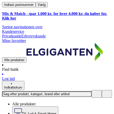
Indtast postnummer
Vælg
Mix & Match - spar 1.000 kr. for hver 4.000 kr. du køber for.
Klik
her
Spring navigationen over
Kundeservice
Privatkunde
Erhvervskunde
Mine favoritter
Alle produkter
Find butik
Log ind
Indkøbskurv
Alle produkter
TV, Lyd & Smart Home