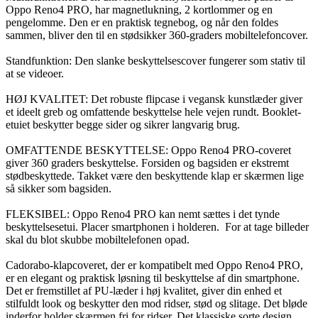
Oppo Reno4 PRO, har magnetlukning, 2 kortlommer og en
pengelomme. Den er en praktisk tegnebog, og når den foldes
sammen, bliver den til en stødsikker 360-graders mobiltelefoncover.
Standfunktion: Den slanke beskyttelsescover fungerer som stativ til
at se videoer.
HØJ KVALITET: Det robuste flipcase i vegansk kunstlæder giver
et ideelt greb og omfattende beskyttelse hele vejen rundt. Booklet-
etuiet beskytter begge sider og sikrer langvarig brug.
OMFATTENDE BESKYTTELSE: Oppo Reno4 PRO-coveret
giver 360 graders beskyttelse. Forsiden og bagsiden er ekstremt
stødbeskyttede. Takket være den beskyttende klap er skærmen lige
så sikker som bagsiden.
FLEKSIBEL: Oppo Reno4 PRO kan nemt sættes i det tynde
beskyttelsesetui. Placer smartphonen i holderen. For at tage billeder
skal du blot skubbe mobiltelefonen opad.
Cadorabo-klapcoveret, der er kompatibelt med Oppo Reno4 PRO,
er en elegant og praktisk løsning til beskyttelse af din smartphone.
Det er fremstillet af PU-læder i høj kvalitet, giver din enhed et
stilfuldt look og beskytter den mod ridser, stød og slitage. Det bløde
inderfor holder skærmen fri for ridser. Det klassiske sorte design