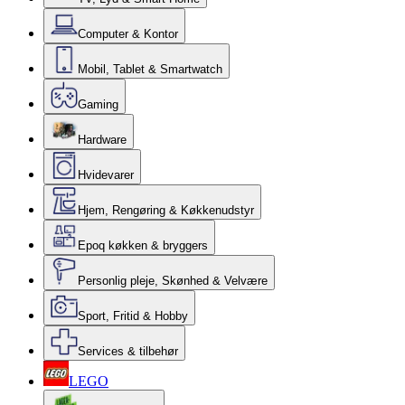
Computer & Kontor
Mobil, Tablet & Smartwatch
Gaming
Hardware
Hvidevarer
Hjem, Rengøring & Køkkenudstyr
Epoq køkken & bryggers
Personlig pleje, Skønhed & Velvære
Sport, Fritid & Hobby
Services & tilbehør
LEGO