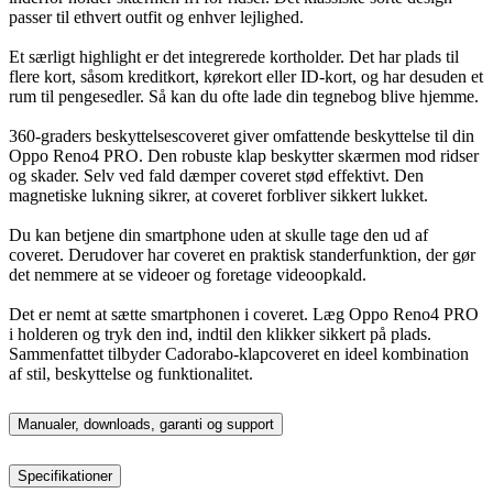
passer til ethvert outfit og enhver lejlighed.
Et særligt highlight er det integrerede kortholder. Det har plads til
flere kort, såsom kreditkort, kørekort eller ID-kort, og har desuden et
rum til pengesedler. Så kan du ofte lade din tegnebog blive hjemme.
360-graders beskyttelsescoveret giver omfattende beskyttelse til din
Oppo Reno4 PRO. Den robuste klap beskytter skærmen mod ridser
og skader. Selv ved fald dæmper coveret stød effektivt. Den
magnetiske lukning sikrer, at coveret forbliver sikkert lukket.
Du kan betjene din smartphone uden at skulle tage den ud af
coveret. Derudover har coveret en praktisk standerfunktion, der gør
det nemmere at se videoer og foretage videoopkald.
Det er nemt at sætte smartphonen i coveret. Læg Oppo Reno4 PRO
i holderen og tryk den ind, indtil den klikker sikkert på plads.
Sammenfattet tilbyder Cadorabo-klapcoveret en ideel kombination
af stil, beskyttelse og funktionalitet.
Manualer, downloads, garanti og support
Specifikationer