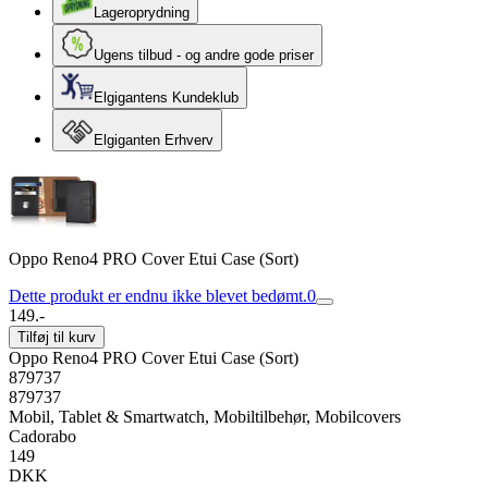
Lageroprydning
Ugens tilbud - og andre gode priser
Elgigantens Kundeklub
Elgiganten Erhverv
Oppo Reno4 PRO Cover Etui Case (Sort)
Dette produkt er endnu ikke blevet bedømt.
0
149.-
Tilføj til kurv
Oppo Reno4 PRO Cover Etui Case (Sort)
879737
879737
Mobil, Tablet & Smartwatch, Mobiltilbehør, Mobilcovers
Cadorabo
149
DKK