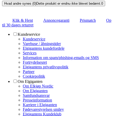
Hvad andre synes (0)
Dette produkt er endnu ikke blevet bedømt.
0
Klik & Hent
Annoncegaranti
Prismatch
Op
til 30 dages returret
Kundeservice
Kundeservice
Varehuse / åbningstider
Elgigantens kundefordele
Services
Information om spam/phishing-emails og SMS
Fortrydelsesret
Elgigantens privatlivspolitik
Partner
Cookiepolitik
Om Elgiganten
Om Elkjøp Nordic
Om Elgiganten
Samfundsansvar
Presseinformation
Karriere i Elgiganten
Fødevarestyrelsen smiley
Elgigantens Kundeklub