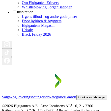
Om Elgiganten Erhverv
Whistleblowing i organisationen
Inspiration
Ugens tilbud - og andre gode priser
Epoq køkken & bryggers
Elgigantens Magasin
Udsalg
Black Friday 2026
Salgs- og leveringsbetingelser
Kategorier
Brands
Cookie indstillinger
©2026 Elgiganten A/S | Arne Jacobsens Allé 16, 2. - 2300
København S. | CVR: 17237977 | Alle rettigheder forbeholdes |