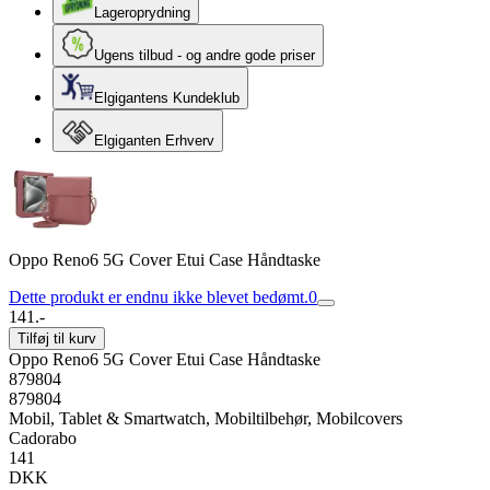
Lageroprydning
Ugens tilbud - og andre gode priser
Elgigantens Kundeklub
Elgiganten Erhverv
Oppo Reno6 5G Cover Etui Case Håndtaske
Dette produkt er endnu ikke blevet bedømt.
0
141.-
Tilføj til kurv
Oppo Reno6 5G Cover Etui Case Håndtaske
879804
879804
Mobil, Tablet & Smartwatch, Mobiltilbehør, Mobilcovers
Cadorabo
141
DKK