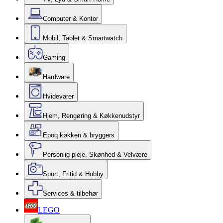
Computer & Kontor
Mobil, Tablet & Smartwatch
Gaming
Hardware
Hvidevarer
Hjem, Rengøring & Køkkenudstyr
Epoq køkken & bryggers
Personlig pleje, Skønhed & Velvære
Sport, Fritid & Hobby
Services & tilbehør
LEGO