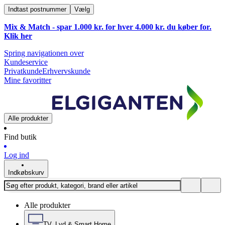
Indtast postnummer
Vælg
Mix & Match - spar 1.000 kr. for hver 4.000 kr. du køber for.
Klik
her
Spring navigationen over
Kundeservice
Privatkunde
Erhvervskunde
Mine favoritter
Alle produkter
Find butik
Log ind
Indkøbskurv
Alle produkter
TV, Lyd & Smart Home