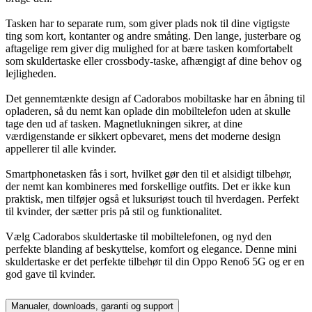
Tasken har to separate rum, som giver plads nok til dine vigtigste
ting som kort, kontanter og andre småting. Den lange, justerbare og
aftagelige rem giver dig mulighed for at bære tasken komfortabelt
som skuldertaske eller crossbody-taske, afhængigt af dine behov og
lejligheden.
Det gennemtænkte design af Cadorabos mobiltaske har en åbning til
opladeren, så du nemt kan oplade din mobiltelefon uden at skulle
tage den ud af tasken. Magnetlukningen sikrer, at dine
værdigenstande er sikkert opbevaret, mens det moderne design
appellerer til alle kvinder.
Smartphonetasken fås i sort, hvilket gør den til et alsidigt tilbehør,
der nemt kan kombineres med forskellige outfits. Det er ikke kun
praktisk, men tilføjer også et luksuriøst touch til hverdagen. Perfekt
til kvinder, der sætter pris på stil og funktionalitet.
Vælg Cadorabos skuldertaske til mobiltelefonen, og nyd den
perfekte blanding af beskyttelse, komfort og elegance. Denne mini
skuldertaske er det perfekte tilbehør til din Oppo Reno6 5G og er en
god gave til kvinder.
Manualer, downloads, garanti og support