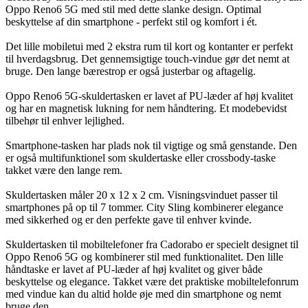
Oppo Reno6 5G med stil med dette slanke design. Optimal
beskyttelse af din smartphone - perfekt stil og komfort i ét.
Det lille mobiletui med 2 ekstra rum til kort og kontanter er perfekt
til hverdagsbrug. Det gennemsigtige touch-vindue gør det nemt at
bruge. Den lange bærestrop er også justerbar og aftagelig.
Oppo Reno6 5G-skuldertasken er lavet af PU-læder af høj kvalitet
og har en magnetisk lukning for nem håndtering. Et modebevidst
tilbehør til enhver lejlighed.
Smartphone-tasken har plads nok til vigtige og små genstande. Den
er også multifunktionel som skuldertaske eller crossbody-taske
takket være den lange rem.
Skuldertasken måler 20 x 12 x 2 cm. Visningsvinduet passer til
smartphones på op til 7 tommer. City Sling kombinerer elegance
med sikkerhed og er den perfekte gave til enhver kvinde.
Skuldertasken til mobiltelefoner fra Cadorabo er specielt designet til
Oppo Reno6 5G og kombinerer stil med funktionalitet. Den lille
håndtaske er lavet af PU-læder af høj kvalitet og giver både
beskyttelse og elegance. Takket være det praktiske mobiltelefonrum
med vindue kan du altid holde øje med din smartphone og nemt
bruge den.