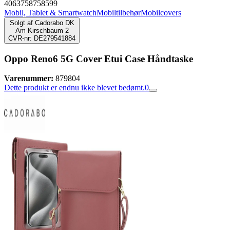
4063758758599
Mobil, Tablet & Smartwatch
Mobiltilbehør
Mobilcovers
Solgt af
Cadorabo DK
Am Kirschbaum 2
CVR-nr: DE279541884
Oppo Reno6 5G Cover Etui Case Håndtaske
Varenummer:
879804
Dette produkt er endnu ikke blevet bedømt.
0