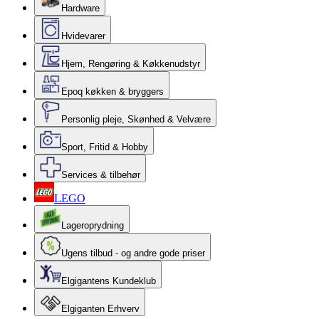
Hardware
Hvidevarer
Hjem, Rengøring & Køkkenudstyr
Epoq køkken & bryggers
Personlig pleje, Skønhed & Velvære
Sport, Fritid & Hobby
Services & tilbehør
LEGO
Lageroprydning
Ugens tilbud - og andre gode priser
Elgigantens Kundeklub
Elgiganten Erhverv