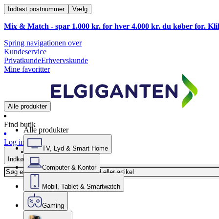
Indtast postnummer
Vælg
Mix & Match - spar 1.000 kr. for hver 4.000 kr. du køber for. Kl
Spring navigationen over
Kundeservice
Privatkunde
Erhvervskunde
Mine favoritter
Alle produkter
Find butik
Alle produkter
Log ind
TV, Lyd & Smart Home
Indkøbskurv
Computer & Kontor
Mobil, Tablet & Smartwatch
Gaming