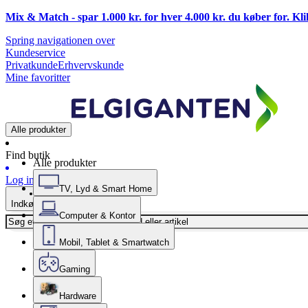
Mix & Match - spar 1.000 kr. for hver 4.000 kr. du køber for. Kl
Spring navigationen over
Kundeservice
Privatkunde
Erhvervskunde
Mine favoritter
Alle produkter
Find butik
Alle produkter
Log ind
TV, Lyd & Smart Home
Indkøbskurv
Computer & Kontor
Mobil, Tablet & Smartwatch
Gaming
Hardware