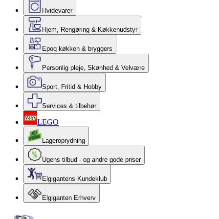
Hvidevarer
Hjem, Rengøring & Køkkenudstyr
Epoq køkken & bryggers
Personlig pleje, Skønhed & Velvære
Sport, Fritid & Hobby
Services & tilbehør
LEGO
Lageroprydning
Ugens tilbud - og andre gode priser
Elgigantens Kundeklub
Elgiganten Erhverv