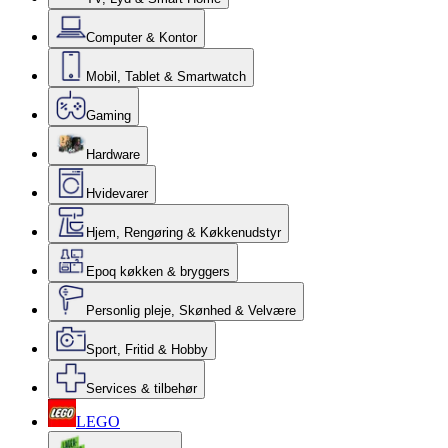
Computer & Kontor
Mobil, Tablet & Smartwatch
Gaming
Hardware
Hvidevarer
Hjem, Rengøring & Køkkenudstyr
Epoq køkken & bryggers
Personlig pleje, Skønhed & Velvære
Sport, Fritid & Hobby
Services & tilbehør
LEGO