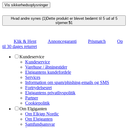
Vis sikkerhedsoplysninger
Hvad andre synes (1)
Dette produkt er blevet bedømt til 5 ud af 5
stjerner.
5
1
Klik & Hent
Annoncegaranti
Prismatch
Op
til 30 dages returret
Kundeservice
Kundeservice
Varehuse / åbningstider
Elgigantens kundefordele
Services
Information om spam/phishing-emails og SMS
Fortrydelsesret
Elgigantens privatlivspolitik
Partner
Cookiepolitik
Om Elgiganten
Om Elkjøp Nordic
Om Elgiganten
Samfundsansvar