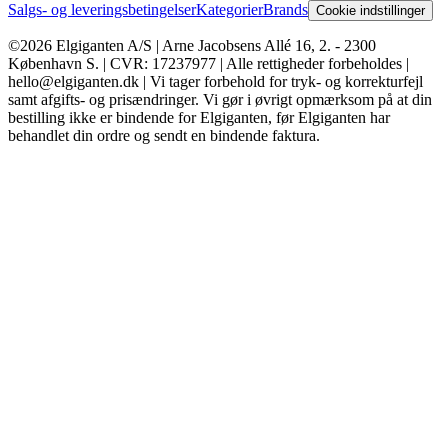
Salgs- og leveringsbetingelser
Kategorier
Brands
Cookie indstillinger
©2026 Elgiganten A/S | Arne Jacobsens Allé 16, 2. - 2300
København S. | CVR: 17237977 | Alle rettigheder forbeholdes |
hello@elgiganten.dk | Vi tager forbehold for tryk- og korrekturfejl
samt afgifts- og prisændringer. Vi gør i øvrigt opmærksom på at din
bestilling ikke er bindende for Elgiganten, før Elgiganten har
behandlet din ordre og sendt en bindende faktura.