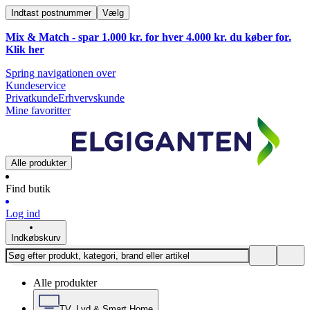
Indtast postnummer
Vælg
Mix & Match - spar 1.000 kr. for hver 4.000 kr. du køber for.
Klik
her
Spring navigationen over
Kundeservice
Privatkunde
Erhvervskunde
Mine favoritter
Alle produkter
Find butik
Log ind
Indkøbskurv
Alle produkter
TV, Lyd & Smart Home