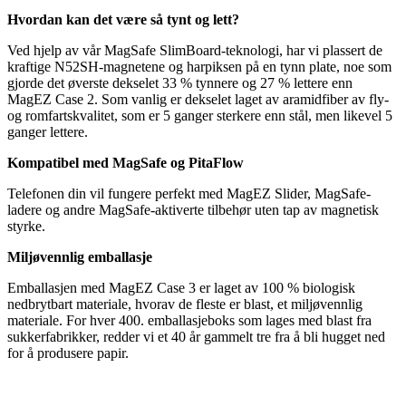
Hvordan kan det være så tynt og lett?
Ved hjelp av vår MagSafe SlimBoard-teknologi, har vi plassert de
kraftige N52SH-magnetene og harpiksen på en tynn plate, noe som
gjorde det øverste dekselet 33 % tynnere og 27 % lettere enn
MagEZ Case 2. Som vanlig er dekselet laget av aramidfiber av fly-
og romfartskvalitet, som er 5 ganger sterkere enn stål, men likevel 5
ganger lettere.
Kompatibel med MagSafe og PitaFlow
Telefonen din vil fungere perfekt med MagEZ Slider, MagSafe-
ladere og andre MagSafe-aktiverte tilbehør uten tap av magnetisk
styrke.
Miljøvennlig emballasje
Emballasjen med MagEZ Case 3 er laget av 100 % biologisk
nedbrytbart materiale, hvorav de fleste er blast, et miljøvennlig
materiale. For hver 400. emballasjeboks som lages med blast fra
sukkerfabrikker, redder vi et 40 år gammelt tre fra å bli hugget ned
for å produsere papir.