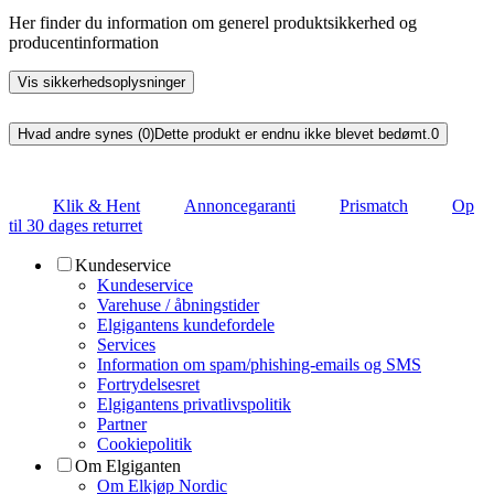
Her finder du information om generel produktsikkerhed og
producentinformation
Vis sikkerhedsoplysninger
Hvad andre synes (0)
Dette produkt er endnu ikke blevet bedømt.
0
Klik & Hent
Annoncegaranti
Prismatch
Op
til 30 dages returret
Kundeservice
Kundeservice
Varehuse / åbningstider
Elgigantens kundefordele
Services
Information om spam/phishing-emails og SMS
Fortrydelsesret
Elgigantens privatlivspolitik
Partner
Cookiepolitik
Om Elgiganten
Om Elkjøp Nordic