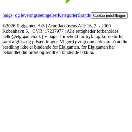
Salgs- og leveringsbetingelser
Kategorier
Brands
Cookie indstillinger
©2026 Elgiganten A/S | Arne Jacobsens Allé 16, 2. - 2300
København S. | CVR: 17237977 | Alle rettigheder forbeholdes |
hello@elgiganten.dk | Vi tager forbehold for tryk- og korrekturfejl
samt afgifts- og prisændringer. Vi gør i øvrigt opmærksom på at din
bestilling ikke er bindende for Elgiganten, før Elgiganten har
behandlet din ordre og sendt en bindende faktura.