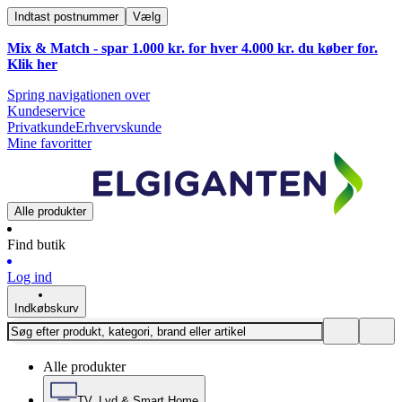
Indtast postnummer
Vælg
Mix & Match - spar 1.000 kr. for hver 4.000 kr. du køber for.
Klik
her
Spring navigationen over
Kundeservice
Privatkunde
Erhvervskunde
Mine favoritter
Alle produkter
Find butik
Log ind
Indkøbskurv
Alle produkter
TV, Lyd & Smart Home