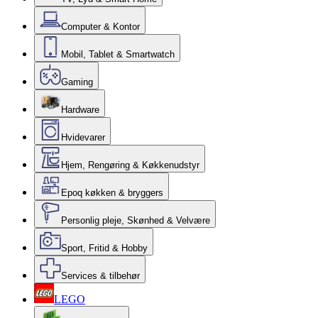
Computer & Kontor
Mobil, Tablet & Smartwatch
Gaming
Hardware
Hvidevarer
Hjem, Rengøring & Køkkenudstyr
Epoq køkken & bryggers
Personlig pleje, Skønhed & Velvære
Sport, Fritid & Hobby
Services & tilbehør
LEGO