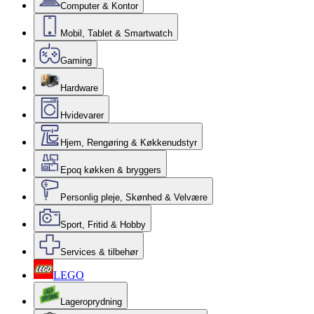
Computer & Kontor
Mobil, Tablet & Smartwatch
Gaming
Hardware
Hvidevarer
Hjem, Rengøring & Køkkenudstyr
Epoq køkken & bryggers
Personlig pleje, Skønhed & Velvære
Sport, Fritid & Hobby
Services & tilbehør
LEGO
Lageroprydning