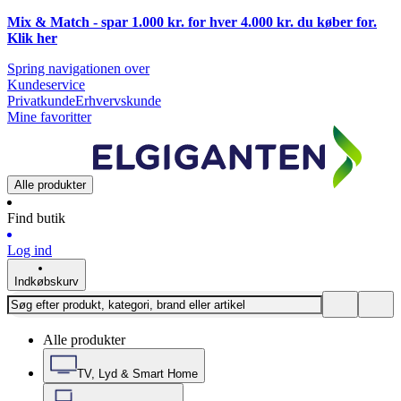
Mix & Match - spar 1.000 kr. for hver 4.000 kr. du køber for.
Klik
her
Spring navigationen over
Kundeservice
Privatkunde
Erhvervskunde
Mine favoritter
Alle produkter
Find butik
Log ind
Indkøbskurv
Alle produkter
TV, Lyd & Smart Home