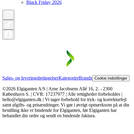
Black Friday 2026
Salgs- og leveringsbetingelser
Kategorier
Brands
Cookie indstillinger
©2026 Elgiganten A/S | Arne Jacobsens Allé 16, 2. - 2300
København S. | CVR: 17237977 | Alle rettigheder forbeholdes |
hello@elgiganten.dk | Vi tager forbehold for tryk- og korrekturfejl
samt afgifts- og prisændringer. Vi gør i øvrigt opmærksom på at din
bestilling ikke er bindende for Elgiganten, før Elgiganten har
behandlet din ordre og sendt en bindende faktura.