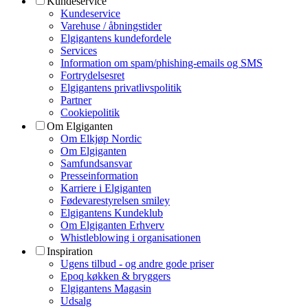
Kundeservice
Kundeservice
Varehuse / åbningstider
Elgigantens kundefordele
Services
Information om spam/phishing-emails og SMS
Fortrydelsesret
Elgigantens privatlivspolitik
Partner
Cookiepolitik
Om Elgiganten
Om Elkjøp Nordic
Om Elgiganten
Samfundsansvar
Presseinformation
Karriere i Elgiganten
Fødevarestyrelsen smiley
Elgigantens Kundeklub
Om Elgiganten Erhverv
Whistleblowing i organisationen
Inspiration
Ugens tilbud - og andre gode priser
Epoq køkken & bryggers
Elgigantens Magasin
Udsalg