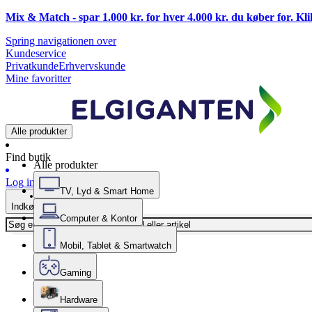
Mix & Match - spar 1.000 kr. for hver 4.000 kr. du køber for. Kl
Spring navigationen over
Kundeservice
Privatkunde
Erhvervskunde
Mine favoritter
Alle produkter
Find butik
Alle produkter
Log ind
TV, Lyd & Smart Home
Indkøbskurv
Computer & Kontor
Mobil, Tablet & Smartwatch
Gaming
Hardware