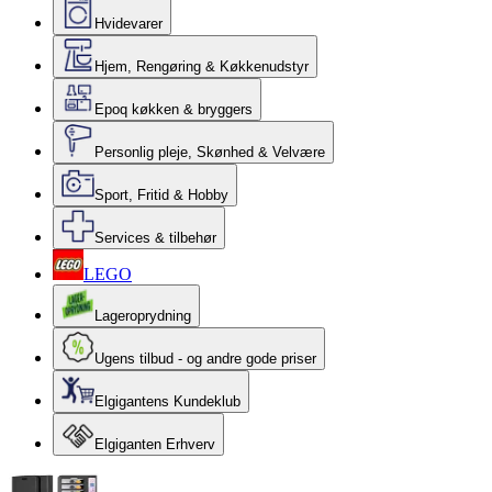
Hvidevarer
Hjem, Rengøring & Køkkenudstyr
Epoq køkken & bryggers
Personlig pleje, Skønhed & Velvære
Sport, Fritid & Hobby
Services & tilbehør
LEGO
Lageroprydning
Ugens tilbud - og andre gode priser
Elgigantens Kundeklub
Elgiganten Erhverv