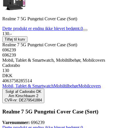
Realme 7 5G Pungetui Cover Case (Sort)
Dette produkt er endnu ikke blevet bedømt.
0
130.-
Tilføj til kurv
Realme 7 5G Pungetui Cover Case (Sort)
696239
696239
Mobil, Tablet & Smartwatch, Mobiltilbehør, Mobilcovers
Cadorabo
130
DKK
4063758285514
Mobil, Tablet & Smartwatch
Mobiltilbehør
Mobilcovers
Solgt af
Cadorabo DK
Am Kirschbaum 2
CVR-nr: DE279541884
Realme 7 5G Pungetui Cover Case (Sort)
Varenummer:
696239
Dette produkt er endnu ikke blevet bedømt.
0