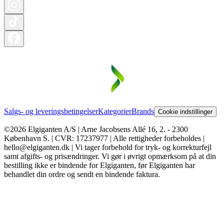
Salgs- og leveringsbetingelser
Kategorier
Brands
Cookie indstillinger
©2026 Elgiganten A/S | Arne Jacobsens Allé 16, 2. - 2300
København S. | CVR: 17237977 | Alle rettigheder forbeholdes |
hello@elgiganten.dk | Vi tager forbehold for tryk- og korrekturfejl
samt afgifts- og prisændringer. Vi gør i øvrigt opmærksom på at din
bestilling ikke er bindende for Elgiganten, før Elgiganten har
behandlet din ordre og sendt en bindende faktura.