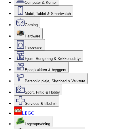
Computer & Kontor
Mobil, Tablet & Smartwatch
Gaming
Hardware
Hvidevarer
Hjem, Rengøring & Køkkenudstyr
Epoq køkken & bryggers
Personlig pleje, Skønhed & Velvære
Sport, Fritid & Hobby
Services & tilbehør
LEGO
Lageroprydning