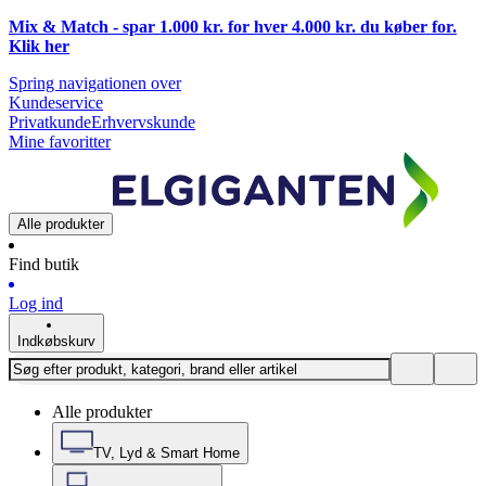
Mix & Match - spar 1.000 kr. for hver 4.000 kr. du køber for.
Klik
her
Spring navigationen over
Kundeservice
Privatkunde
Erhvervskunde
Mine favoritter
Alle produkter
Find butik
Log ind
Indkøbskurv
Alle produkter
TV, Lyd & Smart Home