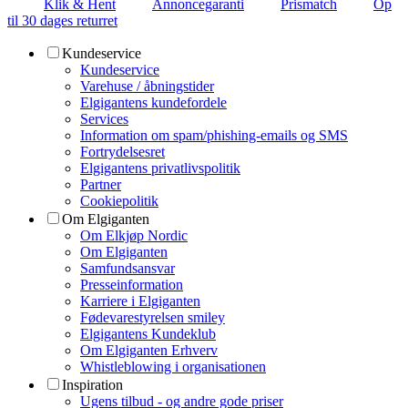
Klik & Hent
Annoncegaranti
Prismatch
Op
til 30 dages returret
Kundeservice
Kundeservice
Varehuse / åbningstider
Elgigantens kundefordele
Services
Information om spam/phishing-emails og SMS
Fortrydelsesret
Elgigantens privatlivspolitik
Partner
Cookiepolitik
Om Elgiganten
Om Elkjøp Nordic
Om Elgiganten
Samfundsansvar
Presseinformation
Karriere i Elgiganten
Fødevarestyrelsen smiley
Elgigantens Kundeklub
Om Elgiganten Erhverv
Whistleblowing i organisationen
Inspiration
Ugens tilbud - og andre gode priser