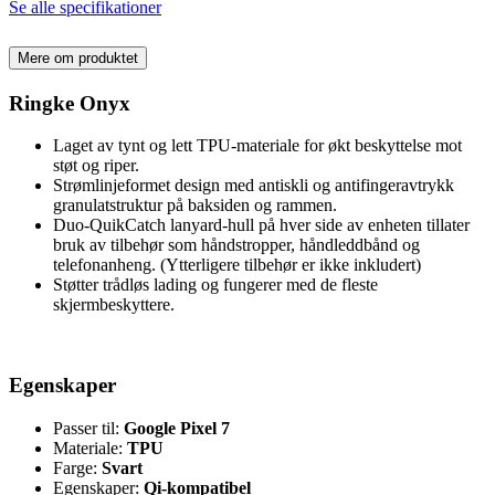
Se alle specifikationer
Mere om produktet
Ringke Onyx
Laget av tynt og lett TPU-materiale for økt beskyttelse mot
støt og riper.
Strømlinjeformet design med antiskli og antifingeravtrykk
granulatstruktur på baksiden og rammen.
Duo-QuikCatch lanyard-hull på hver side av enheten tillater
bruk av tilbehør som håndstropper, håndleddbånd og
telefonanheng. (Ytterligere tilbehør er ikke inkludert)
Støtter trådløs lading og fungerer med de fleste
skjermbeskyttere.
Egenskaper
Passer til:
Google Pixel 7
Materiale:
TPU
Farge:
Svart
Egenskaper:
Qi-kompatibel