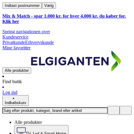
Indtast postnummer
Vælg
Mix & Match - spar 1.000 kr. for hver 4.000 kr. du køber for.
Klik
her
Spring navigationen over
Kundeservice
Privatkunde
Erhvervskunde
Mine favoritter
Alle produkter
Find butik
Log ind
Indkøbskurv
Alle produkter
TV, Lyd & Smart Home