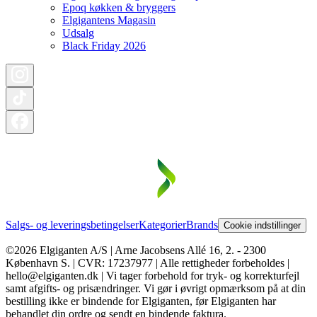
Epoq køkken & bryggers
Elgigantens Magasin
Udsalg
Black Friday 2026
Salgs- og leveringsbetingelser
Kategorier
Brands
Cookie indstillinger
©2026 Elgiganten A/S | Arne Jacobsens Allé 16, 2. - 2300
København S. | CVR: 17237977 | Alle rettigheder forbeholdes |
hello@elgiganten.dk | Vi tager forbehold for tryk- og korrekturfejl
samt afgifts- og prisændringer. Vi gør i øvrigt opmærksom på at din
bestilling ikke er bindende for Elgiganten, før Elgiganten har
behandlet din ordre og sendt en bindende faktura.