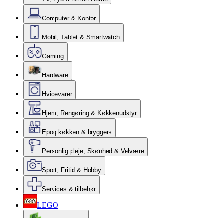
Computer & Kontor
Mobil, Tablet & Smartwatch
Gaming
Hardware
Hvidevarer
Hjem, Rengøring & Køkkenudstyr
Epoq køkken & bryggers
Personlig pleje, Skønhed & Velvære
Sport, Fritid & Hobby
Services & tilbehør
LEGO