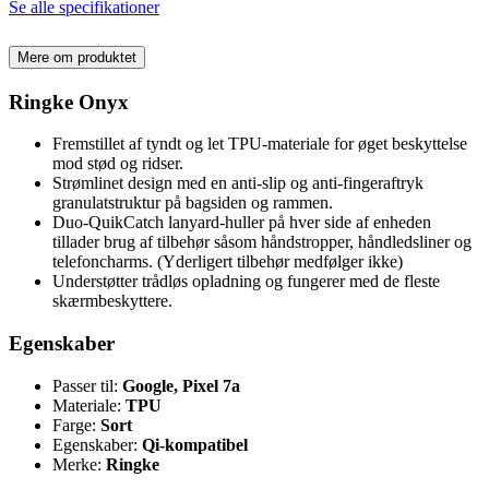
Se alle specifikationer
Mere om produktet
Ringke Onyx
Fremstillet af tyndt og let TPU-materiale for øget beskyttelse
mod stød og ridser.
Strømlinet design med en anti-slip og anti-fingeraftryk
granulatstruktur på bagsiden og rammen.
Duo-QuikCatch lanyard-huller på hver side af enheden
tillader brug af tilbehør såsom håndstropper, håndledsliner og
telefoncharms. (Yderligert tilbehør medfølger ikke)
Understøtter trådløs opladning og fungerer med de fleste
skærmbeskyttere.
Egenskaber
Passer til:
Google, Pixel 7a
Materiale:
TPU
Farge:
Sort
Egenskaber:
Qi-kompatibel
Merke:
Ringke