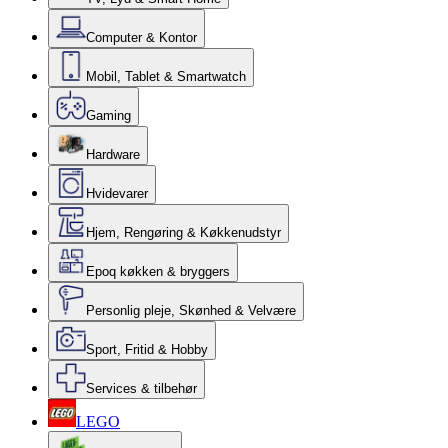
Computer & Kontor
Mobil, Tablet & Smartwatch
Gaming
Hardware
Hvidevarer
Hjem, Rengøring & Køkkenudstyr
Epoq køkken & bryggers
Personlig pleje, Skønhed & Velvære
Sport, Fritid & Hobby
Services & tilbehør
LEGO