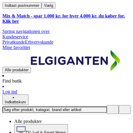
Indtast postnummer
Vælg
Mix & Match - spar 1.000 kr. for hver 4.000 kr. du køber for.
Klik
her
Spring navigationen over
Kundeservice
Privatkunde
Erhvervskunde
Mine favoritter
Alle produkter
Find butik
Log ind
Indkøbskurv
Alle produkter
TV, Lyd & Smart Home