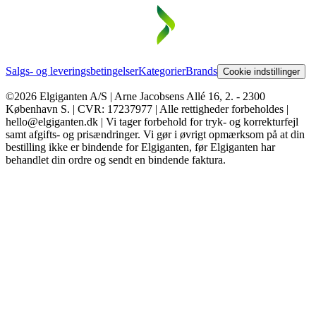
Salgs- og leveringsbetingelser
Kategorier
Brands
Cookie indstillinger
©2026 Elgiganten A/S | Arne Jacobsens Allé 16, 2. - 2300
København S. | CVR: 17237977 | Alle rettigheder forbeholdes |
hello@elgiganten.dk | Vi tager forbehold for tryk- og korrekturfejl
samt afgifts- og prisændringer. Vi gør i øvrigt opmærksom på at din
bestilling ikke er bindende for Elgiganten, før Elgiganten har
behandlet din ordre og sendt en bindende faktura.