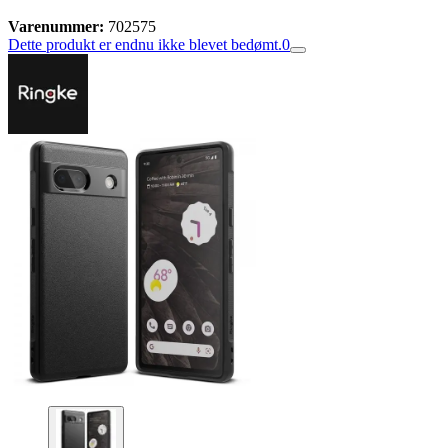
Varenummer:
702575
Dette produkt er endnu ikke blevet bedømt.
0