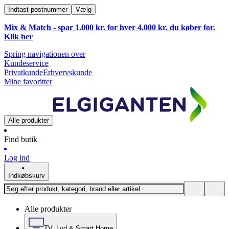
Indtast postnummer
Vælg
Mix & Match - spar 1.000 kr. for hver 4.000 kr. du køber for.
Klik
her
Spring navigationen over
Kundeservice
Privatkunde
Erhvervskunde
Mine favoritter
Alle produkter
Find butik
Log ind
Indkøbskurv
Alle produkter
TV, Lyd & Smart Home