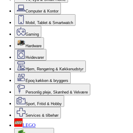
Computer & Kontor
Mobil, Tablet & Smartwatch
Gaming
Hardware
Hvidevarer
Hjem, Rengøring & Køkkenudstyr
Epoq køkken & bryggers
Personlig pleje, Skønhed & Velvære
Sport, Fritid & Hobby
Services & tilbehør
LEGO