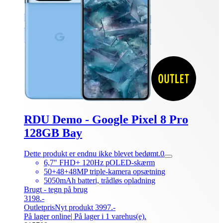
RDU Demo - Google Pixel 8 Pro
128GB Bay
Dette produkt er endnu ikke blevet bedømt.
0
6,7" FHD+ 120Hz pOLED-skærm
50+48+48MP triple-kamera opsætning
5050mAh batteri, trådløs opladning
Brugt - tegn på brug
3198.-
Outletpris
Nyt produkt 3997.-
På lager online
| På lager i 1 varehus(e).