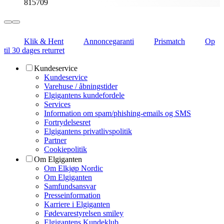
815709
Klik & Hent
Annoncegaranti
Prismatch
Op
til 30 dages returret
Kundeservice
Kundeservice
Varehuse / åbningstider
Elgigantens kundefordele
Services
Information om spam/phishing-emails og SMS
Fortrydelsesret
Elgigantens privatlivspolitik
Partner
Cookiepolitik
Om Elgiganten
Om Elkjøp Nordic
Om Elgiganten
Samfundsansvar
Presseinformation
Karriere i Elgiganten
Fødevarestyrelsen smiley
Elgigantens Kundeklub