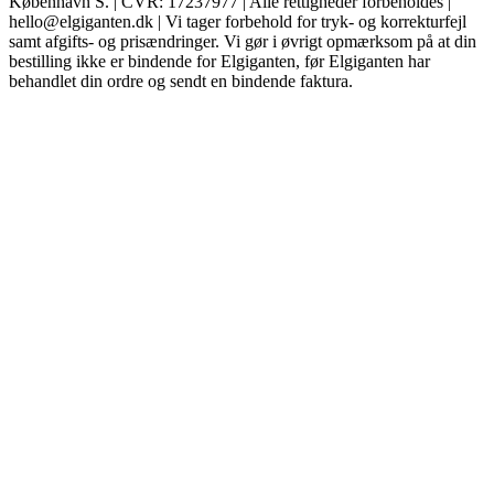
København S. | CVR: 17237977 | Alle rettigheder forbeholdes |
hello@elgiganten.dk | Vi tager forbehold for tryk- og korrekturfejl
samt afgifts- og prisændringer. Vi gør i øvrigt opmærksom på at din
bestilling ikke er bindende for Elgiganten, før Elgiganten har
behandlet din ordre og sendt en bindende faktura.