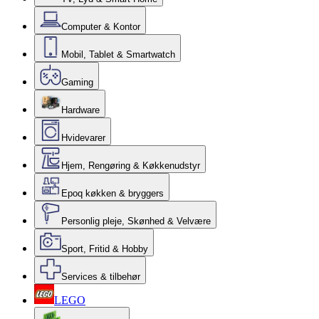
Computer & Kontor
Mobil, Tablet & Smartwatch
Gaming
Hardware
Hvidevarer
Hjem, Rengøring & Køkkenudstyr
Epoq køkken & bryggers
Personlig pleje, Skønhed & Velvære
Sport, Fritid & Hobby
Services & tilbehør
LEGO