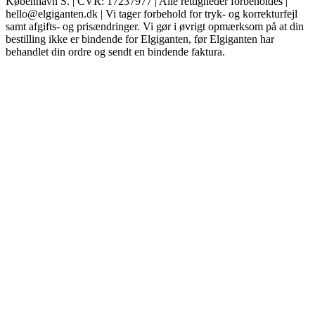
København S. | CVR: 17237977 | Alle rettigheder forbeholdes |
hello@elgiganten.dk | Vi tager forbehold for tryk- og korrekturfejl
samt afgifts- og prisændringer. Vi gør i øvrigt opmærksom på at din
bestilling ikke er bindende for Elgiganten, før Elgiganten har
behandlet din ordre og sendt en bindende faktura.