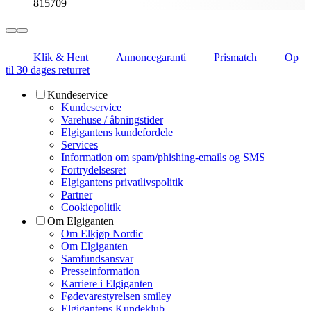
815709
Klik & Hent
Annoncegaranti
Prismatch
Op
til 30 dages returret
Kundeservice
Kundeservice
Varehuse / åbningstider
Elgigantens kundefordele
Services
Information om spam/phishing-emails og SMS
Fortrydelsesret
Elgigantens privatlivspolitik
Partner
Cookiepolitik
Om Elgiganten
Om Elkjøp Nordic
Om Elgiganten
Samfundsansvar
Presseinformation
Karriere i Elgiganten
Fødevarestyrelsen smiley
Elgigantens Kundeklub