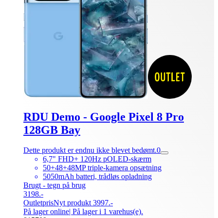
RDU Demo - Google Pixel 8 Pro
128GB Bay
Dette produkt er endnu ikke blevet bedømt.
0
6,7" FHD+ 120Hz pOLED-skærm
50+48+48MP triple-kamera opsætning
5050mAh batteri, trådløs opladning
Brugt - tegn på brug
3198.-
Outletpris
Nyt produkt 3997.-
På lager online
| På lager i 1 varehus(e).