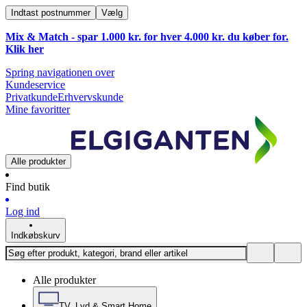
Indtast postnummer
Vælg
Mix & Match - spar 1.000 kr. for hver 4.000 kr. du køber for.
Klik
her
Spring navigationen over
Kundeservice
Privatkunde
Erhvervskunde
Mine favoritter
Alle produkter
Find butik
Log ind
Indkøbskurv
Alle produkter
TV, Lyd & Smart Home