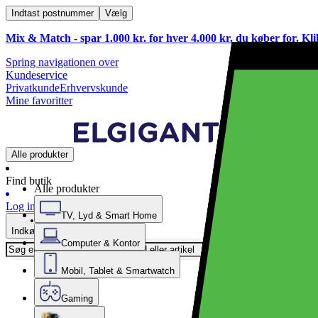
Indtast postnummer
Vælg
Mix & Match - spar 1.000 kr. for hver 4.000 kr. du køber for. Kl
Spring navigationen over
Kundeservice
Privatkunde
Erhvervskunde
Mine favoritter
Alle produkter
Find butik
Alle produkter
Log ind
TV, Lyd & Smart Home
Indkøbskurv
Computer & Kontor
Mobil, Tablet & Smartwatch
Gaming