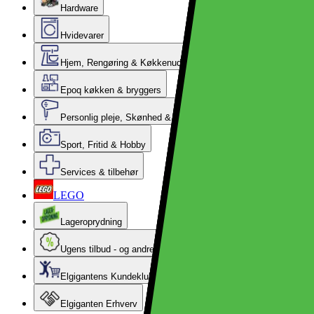
Hardware
Hvidevarer
Hjem, Rengøring & Køkkenudstyr
Epoq køkken & bryggers
Personlig pleje, Skønhed & Velvære
Sport, Fritid & Hobby
Services & tilbehør
LEGO
Lageroprydning
Ugens tilbud - og andre gode priser
Elgigantens Kundeklub
Elgiganten Erhverv