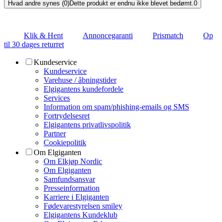
Hvad andre synes (0)
Dette produkt er endnu ikke blevet bedømt.
0
Klik & Hent
Annoncegaranti
Prismatch
Op
til 30 dages returret
Kundeservice
Kundeservice
Varehuse / åbningstider
Elgigantens kundefordele
Services
Information om spam/phishing-emails og SMS
Fortrydelsesret
Elgigantens privatlivspolitik
Partner
Cookiepolitik
Om Elgiganten
Om Elkjøp Nordic
Om Elgiganten
Samfundsansvar
Presseinformation
Karriere i Elgiganten
Fødevarestyrelsen smiley
Elgigantens Kundeklub