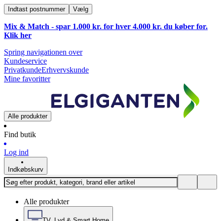
Indtast postnummer
Vælg
Mix & Match - spar 1.000 kr. for hver 4.000 kr. du køber for.
Klik
her
Spring navigationen over
Kundeservice
Privatkunde
Erhvervskunde
Mine favoritter
Alle produkter
Find butik
Log ind
Indkøbskurv
Alle produkter
TV, Lyd & Smart Home