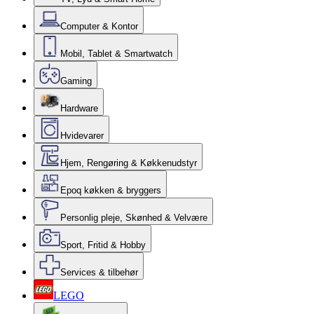
Computer & Kontor
Mobil, Tablet & Smartwatch
Gaming
Hardware
Hvidevarer
Hjem, Rengøring & Køkkenudstyr
Epoq køkken & bryggers
Personlig pleje, Skønhed & Velvære
Sport, Fritid & Hobby
Services & tilbehør
LEGO