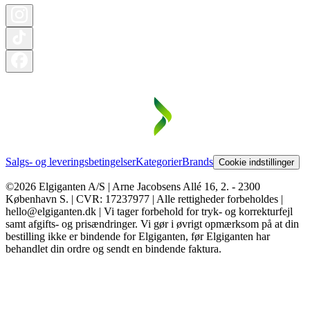
Salgs- og leveringsbetingelser
Kategorier
Brands
Cookie indstillinger
©2026 Elgiganten A/S | Arne Jacobsens Allé 16, 2. - 2300
København S. | CVR: 17237977 | Alle rettigheder forbeholdes |
hello@elgiganten.dk | Vi tager forbehold for tryk- og korrekturfejl
samt afgifts- og prisændringer. Vi gør i øvrigt opmærksom på at din
bestilling ikke er bindende for Elgiganten, før Elgiganten har
behandlet din ordre og sendt en bindende faktura.