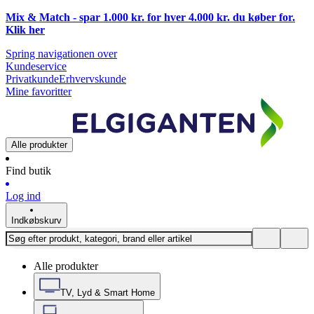
Mix & Match - spar 1.000 kr. for hver 4.000 kr. du køber for.
Klik
her
Spring navigationen over
Kundeservice
Privatkunde
Erhvervskunde
Mine favoritter
Alle produkter
Find butik
Log ind
Indkøbskurv
Alle produkter
TV, Lyd & Smart Home