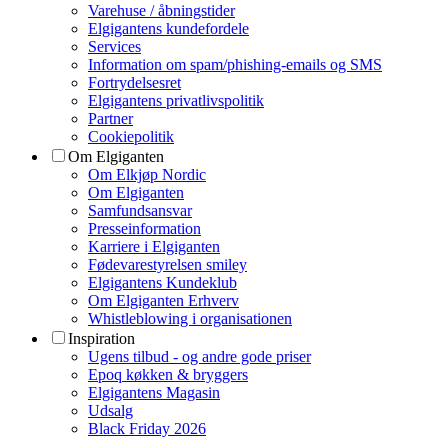
Varehuse / åbningstider
Elgigantens kundefordele
Services
Information om spam/phishing-emails og SMS
Fortrydelsesret
Elgigantens privatlivspolitik
Partner
Cookiepolitik
Om Elgiganten
Om Elkjøp Nordic
Om Elgiganten
Samfundsansvar
Presseinformation
Karriere i Elgiganten
Fødevarestyrelsen smiley
Elgigantens Kundeklub
Om Elgiganten Erhverv
Whistleblowing i organisationen
Inspiration
Ugens tilbud - og andre gode priser
Epoq køkken & bryggers
Elgigantens Magasin
Udsalg
Black Friday 2026