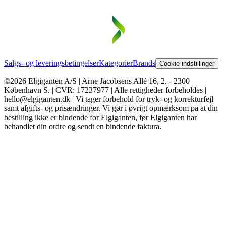
Salgs- og leveringsbetingelser
Kategorier
Brands
Cookie indstillinger
©2026 Elgiganten A/S | Arne Jacobsens Allé 16, 2. - 2300
København S. | CVR: 17237977 | Alle rettigheder forbeholdes |
hello@elgiganten.dk | Vi tager forbehold for tryk- og korrekturfejl
samt afgifts- og prisændringer. Vi gør i øvrigt opmærksom på at din
bestilling ikke er bindende for Elgiganten, før Elgiganten har
behandlet din ordre og sendt en bindende faktura.