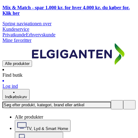
Mix & Match - spar 1.000 kr. for hver 4.000 kr. du køber for.
Klik
her
Spring navigationen over
Kundeservice
Privatkunde
Erhvervskunde
Mine favoritter
Alle produkter
Find butik
Log ind
Indkøbskurv
Alle produkter
TV, Lyd & Smart Home