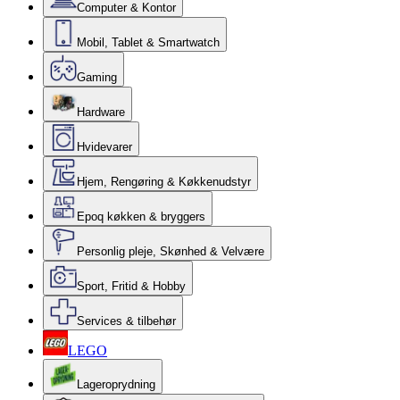
Computer & Kontor
Mobil, Tablet & Smartwatch
Gaming
Hardware
Hvidevarer
Hjem, Rengøring & Køkkenudstyr
Epoq køkken & bryggers
Personlig pleje, Skønhed & Velvære
Sport, Fritid & Hobby
Services & tilbehør
LEGO
Lageroprydning