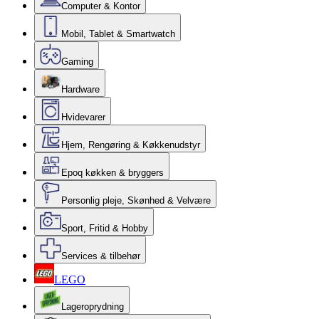
Computer & Kontor
Mobil, Tablet & Smartwatch
Gaming
Hardware
Hvidevarer
Hjem, Rengøring & Køkkenudstyr
Epoq køkken & bryggers
Personlig pleje, Skønhed & Velvære
Sport, Fritid & Hobby
Services & tilbehør
LEGO
Lageroprydning