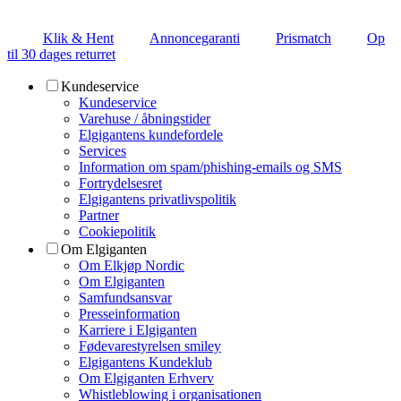
Klik & Hent
Annoncegaranti
Prismatch
Op
til 30 dages returret
Kundeservice
Kundeservice
Varehuse / åbningstider
Elgigantens kundefordele
Services
Information om spam/phishing-emails og SMS
Fortrydelsesret
Elgigantens privatlivspolitik
Partner
Cookiepolitik
Om Elgiganten
Om Elkjøp Nordic
Om Elgiganten
Samfundsansvar
Presseinformation
Karriere i Elgiganten
Fødevarestyrelsen smiley
Elgigantens Kundeklub
Om Elgiganten Erhverv
Whistleblowing i organisationen