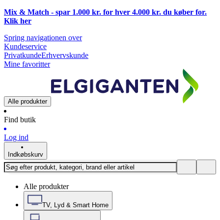
Mix & Match - spar 1.000 kr. for hver 4.000 kr. du køber for.
Klik
her
Spring navigationen over
Kundeservice
Privatkunde
Erhvervskunde
Mine favoritter
Alle produkter
Find butik
Log ind
Indkøbskurv
Alle produkter
TV, Lyd & Smart Home