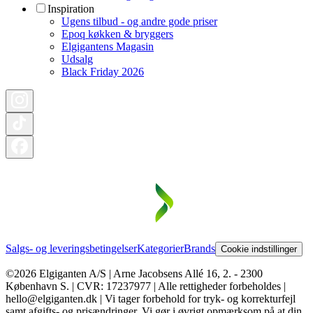
Inspiration
Ugens tilbud - og andre gode priser
Epoq køkken & bryggers
Elgigantens Magasin
Udsalg
Black Friday 2026
Salgs- og leveringsbetingelser
Kategorier
Brands
Cookie indstillinger
©2026 Elgiganten A/S | Arne Jacobsens Allé 16, 2. - 2300
København S. | CVR: 17237977 | Alle rettigheder forbeholdes |
hello@elgiganten.dk | Vi tager forbehold for tryk- og korrekturfejl
samt afgifts- og prisændringer. Vi gør i øvrigt opmærksom på at din