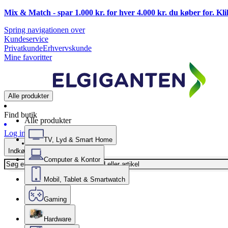
Mix & Match - spar 1.000 kr. for hver 4.000 kr. du køber for. Kl
Spring navigationen over
Kundeservice
Privatkunde
Erhvervskunde
Mine favoritter
Alle produkter
Find butik
Alle produkter
Log ind
TV, Lyd & Smart Home
Indkøbskurv
Computer & Kontor
Mobil, Tablet & Smartwatch
Gaming
Hardware