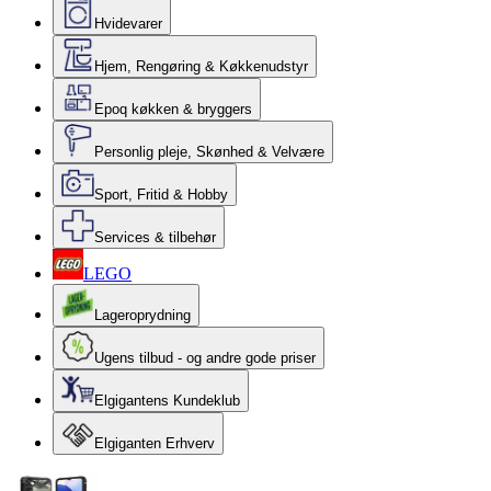
Hvidevarer
Hjem, Rengøring & Køkkenudstyr
Epoq køkken & bryggers
Personlig pleje, Skønhed & Velvære
Sport, Fritid & Hobby
Services & tilbehør
LEGO
Lageroprydning
Ugens tilbud - og andre gode priser
Elgigantens Kundeklub
Elgiganten Erhverv