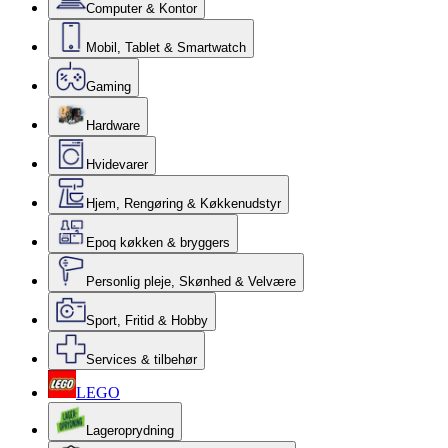
Computer & Kontor
Mobil, Tablet & Smartwatch
Gaming
Hardware
Hvidevarer
Hjem, Rengøring & Køkkenudstyr
Epoq køkken & bryggers
Personlig pleje, Skønhed & Velvære
Sport, Fritid & Hobby
Services & tilbehør
LEGO
Lageroprydning