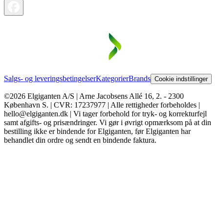
Salgs- og leveringsbetingelser
Kategorier
Brands
Cookie indstillinger
©2026 Elgiganten A/S | Arne Jacobsens Allé 16, 2. - 2300
København S. | CVR: 17237977 | Alle rettigheder forbeholdes |
hello@elgiganten.dk | Vi tager forbehold for tryk- og korrekturfejl
samt afgifts- og prisændringer. Vi gør i øvrigt opmærksom på at din
bestilling ikke er bindende for Elgiganten, før Elgiganten har
behandlet din ordre og sendt en bindende faktura.