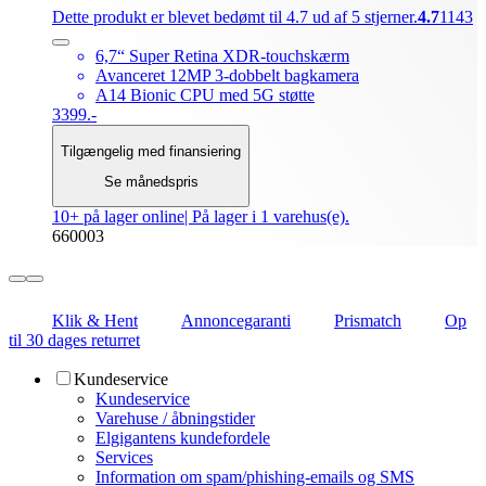
Dette produkt er blevet bedømt til 4.7 ud af 5 stjerner.
4.7
1143
6,7“ Super Retina XDR-touchskærm
Avanceret 12MP 3-dobbelt bagkamera
A14 Bionic CPU med 5G støtte
3399.-
Tilgængelig med finansiering
Se månedspris
10+ på lager online
| På lager i 1 varehus(e).
660003
Klik & Hent
Annoncegaranti
Prismatch
Op
til 30 dages returret
Kundeservice
Kundeservice
Varehuse / åbningstider
Elgigantens kundefordele
Services
Information om spam/phishing-emails og SMS