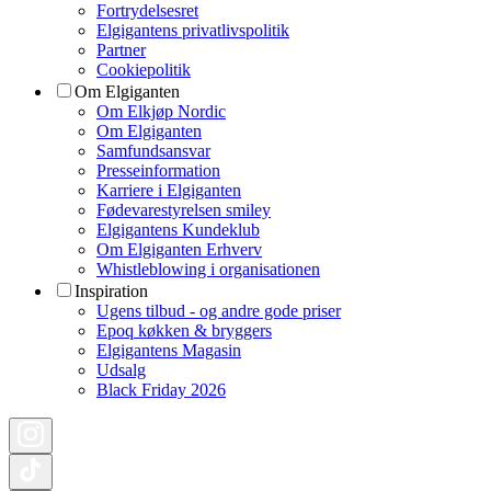
Fortrydelsesret
Elgigantens privatlivspolitik
Partner
Cookiepolitik
Om Elgiganten
Om Elkjøp Nordic
Om Elgiganten
Samfundsansvar
Presseinformation
Karriere i Elgiganten
Fødevarestyrelsen smiley
Elgigantens Kundeklub
Om Elgiganten Erhverv
Whistleblowing i organisationen
Inspiration
Ugens tilbud - og andre gode priser
Epoq køkken & bryggers
Elgigantens Magasin
Udsalg
Black Friday 2026