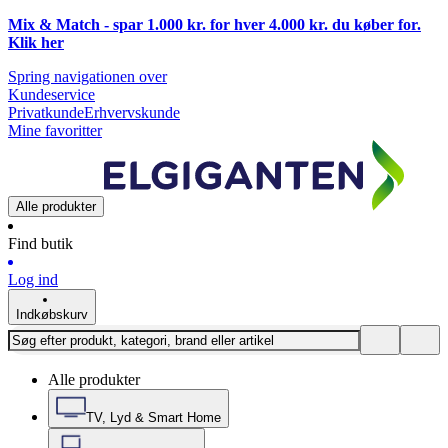
Mix & Match - spar 1.000 kr. for hver 4.000 kr. du køber for.
Klik
her
Spring navigationen over
Kundeservice
Privatkunde
Erhvervskunde
Mine favoritter
Alle produkter
Find butik
Log ind
Indkøbskurv
Alle produkter
TV, Lyd & Smart Home