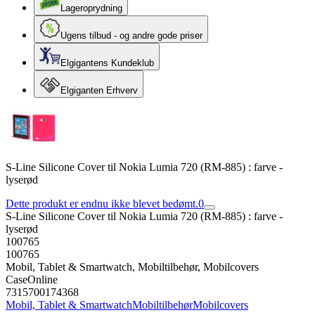
Lageroprydning
Ugens tilbud - og andre gode priser
Elgigantens Kundeklub
Elgiganten Erhverv
S-Line Silicone Cover til Nokia Lumia 720 (RM-885) : farve -
lyserød
Dette produkt er endnu ikke blevet bedømt.
0
S-Line Silicone Cover til Nokia Lumia 720 (RM-885) : farve -
lyserød
100765
100765
Mobil, Tablet & Smartwatch, Mobiltilbehør, Mobilcovers
CaseOnline
7315700174368
Mobil, Tablet & Smartwatch
Mobiltilbehør
Mobilcovers