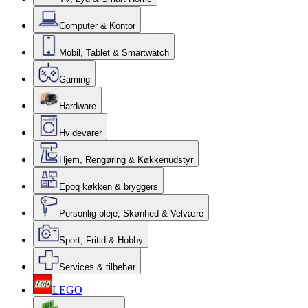
Computer & Kontor
Mobil, Tablet & Smartwatch
Gaming
Hardware
Hvidevarer
Hjem, Rengøring & Køkkenudstyr
Epoq køkken & bryggers
Personlig pleje, Skønhed & Velvære
Sport, Fritid & Hobby
Services & tilbehør
LEGO