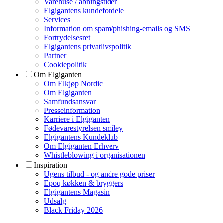
Varehuse / åbningstider
Elgigantens kundefordele
Services
Information om spam/phishing-emails og SMS
Fortrydelsesret
Elgigantens privatlivspolitik
Partner
Cookiepolitik
Om Elgiganten
Om Elkjøp Nordic
Om Elgiganten
Samfundsansvar
Presseinformation
Karriere i Elgiganten
Fødevarestyrelsen smiley
Elgigantens Kundeklub
Om Elgiganten Erhverv
Whistleblowing i organisationen
Inspiration
Ugens tilbud - og andre gode priser
Epoq køkken & bryggers
Elgigantens Magasin
Udsalg
Black Friday 2026