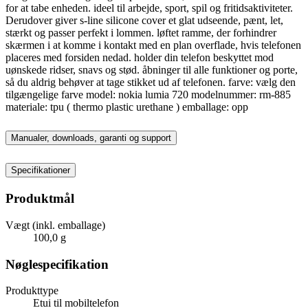
for at tabe enheden. ideel til arbejde, sport, spil og fritidsaktiviteter.
Derudover giver s-line silicone cover et glat udseende, pænt, let,
stærkt og passer perfekt i lommen. løftet ramme, der forhindrer
skærmen i at komme i kontakt med en plan overflade, hvis telefonen
placeres med forsiden nedad. holder din telefon beskyttet mod
uønskede ridser, snavs og stød. åbninger til alle funktioner og porte,
så du aldrig behøver at tage stikket ud af telefonen. farve: vælg den
tilgængelige farve model: nokia lumia 720 modelnummer: rm-885
materiale: tpu ( thermo plastic urethane ) emballage: opp
Manualer, downloads, garanti og support
Specifikationer
Produktmål
Vægt (inkl. emballage)
100,0 g
Nøglespecifikation
Produkttype
Etui til mobiltelefon