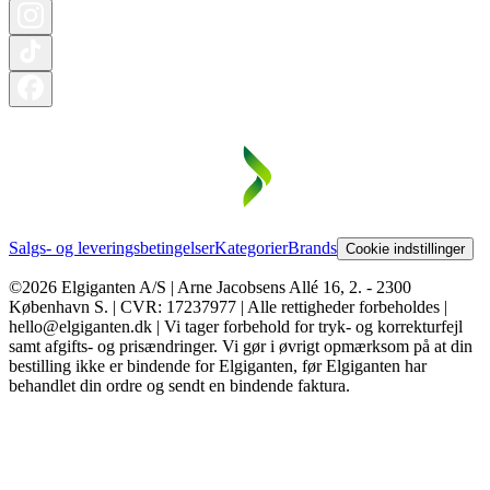
Salgs- og leveringsbetingelser
Kategorier
Brands
Cookie indstillinger
©2026 Elgiganten A/S | Arne Jacobsens Allé 16, 2. - 2300
København S. | CVR: 17237977 | Alle rettigheder forbeholdes |
hello@elgiganten.dk | Vi tager forbehold for tryk- og korrekturfejl
samt afgifts- og prisændringer. Vi gør i øvrigt opmærksom på at din
bestilling ikke er bindende for Elgiganten, før Elgiganten har
behandlet din ordre og sendt en bindende faktura.