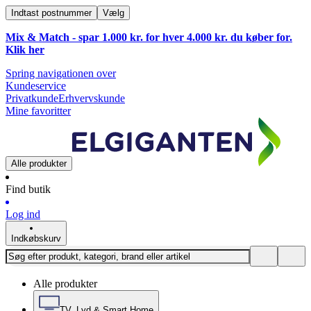
Indtast postnummer
Vælg
Mix & Match - spar 1.000 kr. for hver 4.000 kr. du køber for.
Klik
her
Spring navigationen over
Kundeservice
Privatkunde
Erhvervskunde
Mine favoritter
Alle produkter
Find butik
Log ind
Indkøbskurv
Alle produkter
TV, Lyd & Smart Home