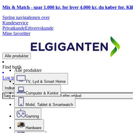
Mix & Match - spar 1.000 kr. for hver 4.000 kr. du køber for. Kl
Spring navigationen over
Kundeservice
Privatkunde
Erhvervskunde
Mine favoritter
Alle produkter
Find butik
Alle produkter
Log ind
TV, Lyd & Smart Home
Indkøbskurv
Computer & Kontor
Mobil, Tablet & Smartwatch
Gaming
Hardware