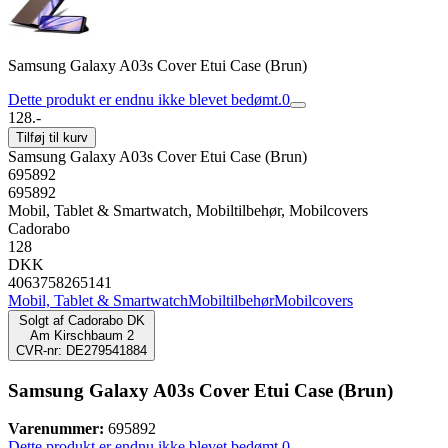
Samsung Galaxy A03s Cover Etui Case (Brun)
Dette produkt er endnu ikke blevet bedømt.
0
128.-
Tilføj til kurv
Samsung Galaxy A03s Cover Etui Case (Brun)
695892
695892
Mobil, Tablet & Smartwatch, Mobiltilbehør, Mobilcovers
Cadorabo
128
DKK
4063758265141
Mobil, Tablet & Smartwatch
Mobiltilbehør
Mobilcovers
Solgt af
Cadorabo DK
Am Kirschbaum 2
CVR-nr: DE279541884
Samsung Galaxy A03s Cover Etui Case (Brun)
Varenummer:
695892
Dette produkt er endnu ikke blevet bedømt.
0