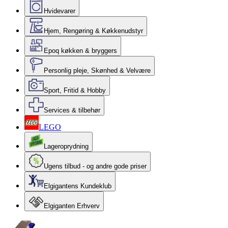
Hvidevarer
Hjem, Rengøring & Køkkenudstyr
Epoq køkken & bryggers
Personlig pleje, Skønhed & Velvære
Sport, Fritid & Hobby
Services & tilbehør
LEGO
Lageroprydning
Ugens tilbud - og andre gode priser
Elgigantens Kundeklub
Elgiganten Erhverv