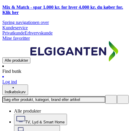
Mix & Match - spar 1.000 kr. for hver 4.000 kr. du køber for.
Klik
her
Spring navigationen over
Kundeservice
Privatkunde
Erhvervskunde
Mine favoritter
Alle produkter
Find butik
Log ind
Indkøbskurv
Alle produkter
TV, Lyd & Smart Home