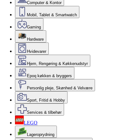
Computer & Kontor
Mobil, Tablet & Smartwatch
Gaming
Hardware
Hvidevarer
Hjem, Rengøring & Køkkenudstyr
Epoq køkken & bryggers
Personlig pleje, Skønhed & Velvære
Sport, Fritid & Hobby
Services & tilbehør
LEGO
Lageroprydning