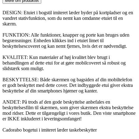
Mere om produktet
DESIGN: Etuiet i bogstil imiteret læder byder på kortpladser og en
vandret stativfunktion, som du nemt kan omdanne etuiet til en
skærm.
FUNKTION: Alle funktioner, knapper og porte kan bruges uden
begrænsninger. Enheden klikkes ind i etuiet limet til
beskyttelsescoveret og kan nemt fjernes, hvis det er nødvendigt.
KVALITET: Kun materialer af høj kvalitet blev brugt i
behandlingen af dette etui for at gøre mobilcoveret så robust og
slidstærk som muligt.
BESKYTTELSE: Både skærmen og bagsiden af din mobiltelefon
er godt beskyttet med dette cover. Det indbyggede etui giver ekstra
beskyttelse af din smartphones hjørner og kanter.
ANDET: På trods af den gode beskyttelse anbefales en
beskyttelsesfilm til skærmen, som giver skærmen ekstra beskyttelse
mod ridser. Dette er tilgængeligt i vores butik. Den viste smartphone
er IKKE inkluderet i leveringsomfanget!
Cadorabo bogetui i imiteret læder taskebeskytter