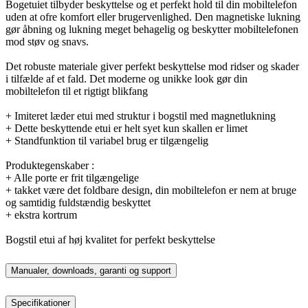
Bogetuiet tilbyder beskyttelse og et perfekt hold til din mobiltelefon
uden at ofre komfort eller brugervenlighed. Den magnetiske lukning
gør åbning og lukning meget behagelig og beskytter mobiltelefonen
mod støv og snavs.
Det robuste materiale giver perfekt beskyttelse mod ridser og skader
i tilfælde af et fald. Det moderne og unikke look gør din
mobiltelefon til et rigtigt blikfang
+ Imiteret læder etui med struktur i bogstil med magnetlukning
+ Dette beskyttende etui er helt syet kun skallen er limet
+ Standfunktion til variabel brug er tilgængelig
Produktegenskaber :
+ Alle porte er frit tilgængelige
+ takket være det foldbare design, din mobiltelefon er nem at bruge
og samtidig fuldstændig beskyttet
+ ekstra kortrum
Bogstil etui af høj kvalitet for perfekt beskyttelse
Manualer, downloads, garanti og support
Specifikationer