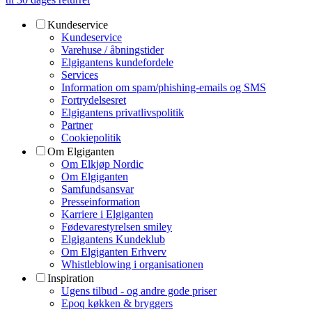
Kundeservice
Kundeservice
Varehuse / åbningstider
Elgigantens kundefordele
Services
Information om spam/phishing-emails og SMS
Fortrydelsesret
Elgigantens privatlivspolitik
Partner
Cookiepolitik
Om Elgiganten
Om Elkjøp Nordic
Om Elgiganten
Samfundsansvar
Presseinformation
Karriere i Elgiganten
Fødevarestyrelsen smiley
Elgigantens Kundeklub
Om Elgiganten Erhverv
Whistleblowing i organisationen
Inspiration
Ugens tilbud - og andre gode priser
Epoq køkken & bryggers