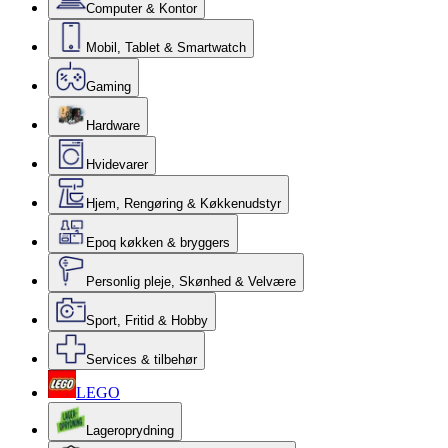
Computer & Kontor
Mobil, Tablet & Smartwatch
Gaming
Hardware
Hvidevarer
Hjem, Rengøring & Køkkenudstyr
Epoq køkken & bryggers
Personlig pleje, Skønhed & Velvære
Sport, Fritid & Hobby
Services & tilbehør
LEGO
Lageroprydning