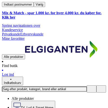
Indtast postnummer
Vælg
Mix & Match - spar 1.000 kr. for hver 4.000 kr. du køber for.
Klik
her
Spring navigationen over
Kundeservice
Privatkunde
Erhvervskunde
Mine favoritter
Alle produkter
Find butik
Log ind
Indkøbskurv
Alle produkter
TV, Lyd & Smart Home