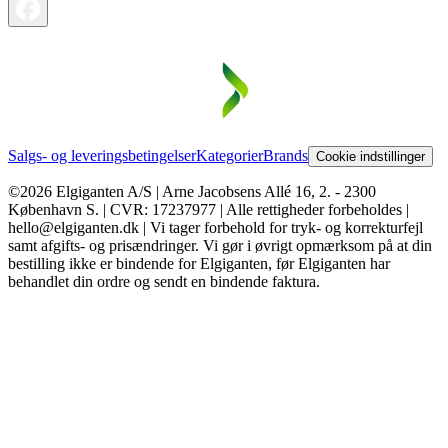
Salgs- og leveringsbetingelser
Kategorier
Brands
Cookie indstillinger
©2026 Elgiganten A/S | Arne Jacobsens Allé 16, 2. - 2300
København S. | CVR: 17237977 | Alle rettigheder forbeholdes |
hello@elgiganten.dk | Vi tager forbehold for tryk- og korrekturfejl
samt afgifts- og prisændringer. Vi gør i øvrigt opmærksom på at din
bestilling ikke er bindende for Elgiganten, før Elgiganten har
behandlet din ordre og sendt en bindende faktura.