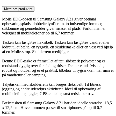
Mere om produktet
Molle EDC-posen til Samsung Galaxy A21 giver optimal
opbevaringsplads: dobbelte lynlåsrum, to indvendige lommer,
stiklomme og penneholder giver masser af plads. Forlommen er
velegnet til mobiltelefoner op til 6,7 tommer.
Tasken kan fastgøres fleksibelt. Tasken kan fastgøres vandret eller
lodret til et bælte, en rygsæk, en skuldertaske eller en vest ved hjælp
af en Molle-strop. Skulderrem medfølger.
Denne EDC-taske er fremstillet af tæt, slidstærk polyester og er
modstandsdygtig over for slid og ridser. Den er vandafvisende,
robust og holdbar og er et praktisk tilbehør til rygsækken, når man er
på vandretur eller camping.
Taljetasken med skulderrem kan bruges fleksibelt. Til fitness,
jogging og andre udendørs aktiviteter. Ideel til opbevaring af
mobiltelefoner, nøgler, GPS-enheder, små redskaber osv.
Bæltetasken til Samsung Galaxy A21 har den ideelle størrelse: 18,5
x 12,5 cm. Hovedlommen passer til smartphones på op til 6,7
tommer.