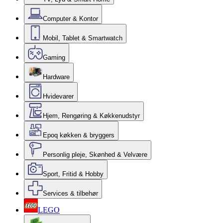
Computer & Kontor
Mobil, Tablet & Smartwatch
Gaming
Hardware
Hvidevarer
Hjem, Rengøring & Køkkenudstyr
Epoq køkken & bryggers
Personlig pleje, Skønhed & Velvære
Sport, Fritid & Hobby
Services & tilbehør
LEGO