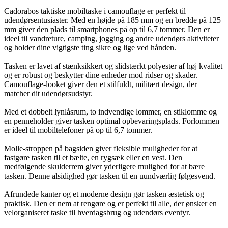
Cadorabos taktiske mobiltaske i camouflage er perfekt til
udendørsentusiaster. Med en højde på 185 mm og en bredde på 125
mm giver den plads til smartphones på op til 6,7 tommer. Den er
ideel til vandreture, camping, jogging og andre udendørs aktiviteter
og holder dine vigtigste ting sikre og lige ved hånden.
Tasken er lavet af stænksikkert og slidstærkt polyester af høj kvalitet
og er robust og beskytter dine enheder mod ridser og skader.
Camouflage-looket giver den et stilfuldt, militært design, der
matcher dit udendørsudstyr.
Med et dobbelt lynlåsrum, to indvendige lommer, en stiklomme og
en penneholder giver tasken optimal opbevaringsplads. Forlommen
er ideel til mobiltelefoner på op til 6,7 tommer.
Molle-stroppen på bagsiden giver fleksible muligheder for at
fastgøre tasken til et bælte, en rygsæk eller en vest. Den
medfølgende skulderrem giver yderligere mulighed for at bære
tasken. Denne alsidighed gør tasken til en uundværlig følgesvend.
Afrundede kanter og et moderne design gør tasken æstetisk og
praktisk. Den er nem at rengøre og er perfekt til alle, der ønsker en
velorganiseret taske til hverdagsbrug og udendørs eventyr.