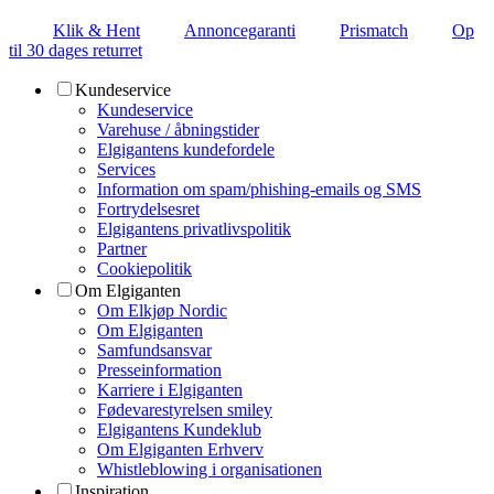
Klik & Hent
Annoncegaranti
Prismatch
Op
til 30 dages returret
Kundeservice
Kundeservice
Varehuse / åbningstider
Elgigantens kundefordele
Services
Information om spam/phishing-emails og SMS
Fortrydelsesret
Elgigantens privatlivspolitik
Partner
Cookiepolitik
Om Elgiganten
Om Elkjøp Nordic
Om Elgiganten
Samfundsansvar
Presseinformation
Karriere i Elgiganten
Fødevarestyrelsen smiley
Elgigantens Kundeklub
Om Elgiganten Erhverv
Whistleblowing i organisationen
Inspiration