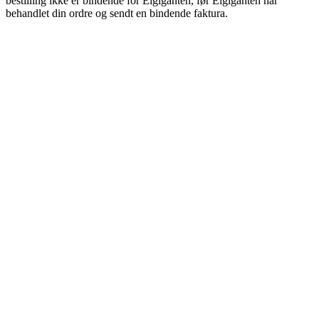
bestilling ikke er bindende for Elgiganten, før Elgiganten har
behandlet din ordre og sendt en bindende faktura.