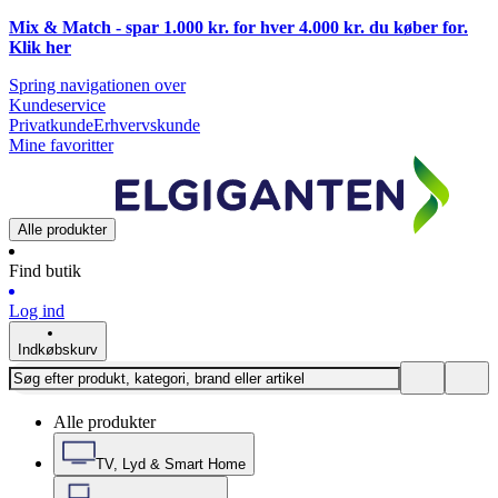
Mix & Match - spar 1.000 kr. for hver 4.000 kr. du køber for.
Klik
her
Spring navigationen over
Kundeservice
Privatkunde
Erhvervskunde
Mine favoritter
Alle produkter
Find butik
Log ind
Indkøbskurv
Alle produkter
TV, Lyd & Smart Home