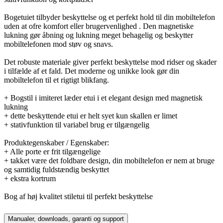
Bogetuiet tilbyder beskyttelse og et perfekt hold til din mobiltelefon
uden at ofre komfort eller brugervenlighed . Den magnetiske
lukning gør åbning og lukning meget behagelig og beskytter
mobiltelefonen mod støv og snavs.
Det robuste materiale giver perfekt beskyttelse mod ridser og skader
i tilfælde af et fald. Det moderne og unikke look gør din
mobiltelefon til et rigtigt blikfang.
+ Bogstil i imiteret læder etui i et elegant design med magnetisk
lukning
+ dette beskyttende etui er helt syet kun skallen er limet
+ stativfunktion til variabel brug er tilgængelig
Produktegenskaber / Egenskaber:
+ Alle porte er frit tilgængelige
+ takket være det foldbare design, din mobiltelefon er nem at bruge
og samtidig fuldstændig beskyttet
+ ekstra kortrum
Bog af høj kvalitet stiletui til perfekt beskyttelse
Manualer, downloads, garanti og support