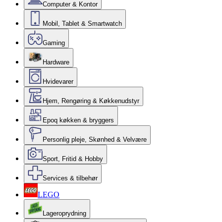
Computer & Kontor
Mobil, Tablet & Smartwatch
Gaming
Hardware
Hvidevarer
Hjem, Rengøring & Køkkenudstyr
Epoq køkken & bryggers
Personlig pleje, Skønhed & Velvære
Sport, Fritid & Hobby
Services & tilbehør
LEGO
Lageroprydning