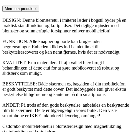
Mere om produktet
DESIGN: Denne blomsteretui i imiteret læder i bogstil byder på en
praktisk standfunktion og kortpladser. Det dejlige mønster med
blomster og sommerfugle forskønner enhver mobiltelefon!
FUNKTION: Alle knapper og porte kan bruges uden
begrænsninger. Enheden klikkes ind i etuiet limet til
beskyttelsescoveret og kan nemt fjernes, hvis det er nødvendigt.
KVALITET: Kun materialer af høj kvalitet blev brugt i
behandlingen af dette etui for at gøre mobilcoveret så robust og
slidstærk som muligt.
BESKYTTELSE: Både skærmen og bagsiden af din mobiltelefon
er godt beskyttet med dette cover. Det indbyggede etui giver ekstra
beskyttelse til hjørnerne og kanterne på din smartphone.
ANDET: På trods af den gode beskyttelse, anbefales en beskyttende
film til skærmen. Dette er tilgængeligt i vores butik. Den viste
smartphone er IKKE inkluderet i leveringsomfanget!
Cadorabo mobiltelefonetui i blomsterdesign med magnetlukning,
stativfunktion og kortpladser