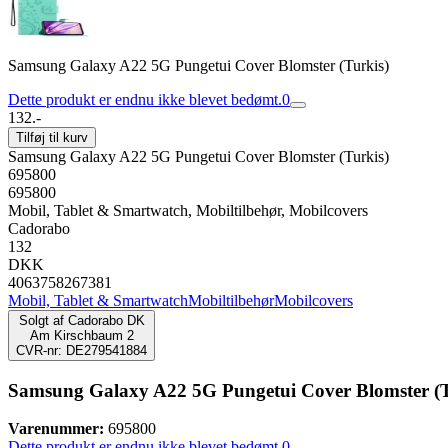
Samsung Galaxy A22 5G Pungetui Cover Blomster (Turkis)
Dette produkt er endnu ikke blevet bedømt.
0
132.-
Tilføj til kurv
Samsung Galaxy A22 5G Pungetui Cover Blomster (Turkis)
695800
695800
Mobil, Tablet & Smartwatch, Mobiltilbehør, Mobilcovers
Cadorabo
132
DKK
4063758267381
Mobil, Tablet & Smartwatch
Mobiltilbehør
Mobilcovers
Solgt af
Cadorabo DK
Am Kirschbaum 2
CVR-nr: DE279541884
Samsung Galaxy A22 5G Pungetui Cover Blomster (T
Varenummer:
695800
Dette produkt er endnu ikke blevet bedømt.
0