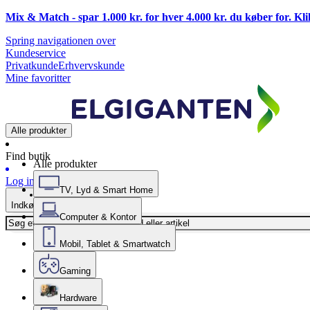
Mix & Match - spar 1.000 kr. for hver 4.000 kr. du køber for. Kl
Spring navigationen over
Kundeservice
Privatkunde
Erhvervskunde
Mine favoritter
Alle produkter
Find butik
Alle produkter
Log ind
TV, Lyd & Smart Home
Indkøbskurv
Computer & Kontor
Mobil, Tablet & Smartwatch
Gaming
Hardware