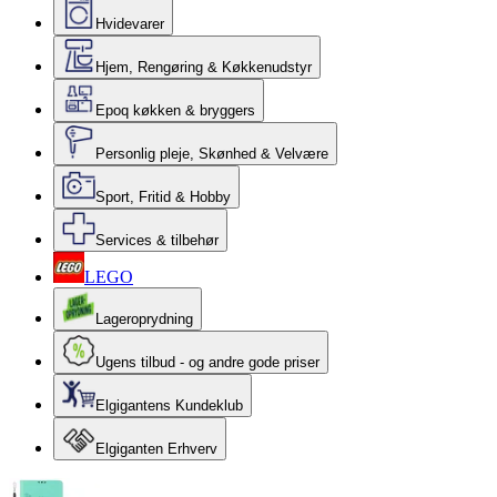
Hvidevarer
Hjem, Rengøring & Køkkenudstyr
Epoq køkken & bryggers
Personlig pleje, Skønhed & Velvære
Sport, Fritid & Hobby
Services & tilbehør
LEGO
Lageroprydning
Ugens tilbud - og andre gode priser
Elgigantens Kundeklub
Elgiganten Erhverv