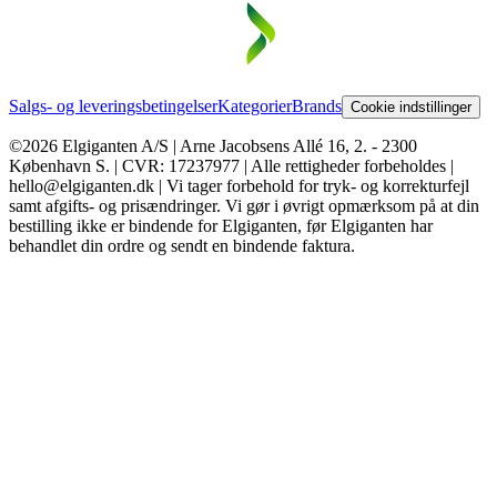
Salgs- og leveringsbetingelser
Kategorier
Brands
Cookie indstillinger
©2026 Elgiganten A/S | Arne Jacobsens Allé 16, 2. - 2300
København S. | CVR: 17237977 | Alle rettigheder forbeholdes |
hello@elgiganten.dk | Vi tager forbehold for tryk- og korrekturfejl
samt afgifts- og prisændringer. Vi gør i øvrigt opmærksom på at din
bestilling ikke er bindende for Elgiganten, før Elgiganten har
behandlet din ordre og sendt en bindende faktura.