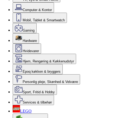
Computer & Kontor
Mobil, Tablet & Smartwatch
Gaming
Hardware
Hvidevarer
Hjem, Rengøring & Køkkenudstyr
Epoq køkken & bryggers
Personlig pleje, Skønhed & Velvære
Sport, Fritid & Hobby
Services & tilbehør
LEGO