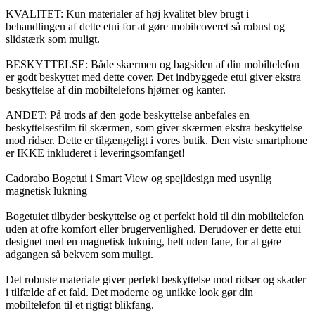
KVALITET: Kun materialer af høj kvalitet blev brugt i
behandlingen af dette etui for at gøre mobilcoveret så robust og
slidstærk som muligt.
BESKYTTELSE: Både skærmen og bagsiden af din mobiltelefon
er godt beskyttet med dette cover. Det indbyggede etui giver ekstra
beskyttelse af din mobiltelefons hjørner og kanter.
ANDET: På trods af den gode beskyttelse anbefales en
beskyttelsesfilm til skærmen, som giver skærmen ekstra beskyttelse
mod ridser. Dette er tilgængeligt i vores butik. Den viste smartphone
er IKKE inkluderet i leveringsomfanget!
Cadorabo Bogetui i Smart View og spejldesign med usynlig
magnetisk lukning
Bogetuiet tilbyder beskyttelse og et perfekt hold til din mobiltelefon
uden at ofre komfort eller brugervenlighed. Derudover er dette etui
designet med en magnetisk lukning, helt uden fane, for at gøre
adgangen så bekvem som muligt.
Det robuste materiale giver perfekt beskyttelse mod ridser og skader
i tilfælde af et fald. Det moderne og unikke look gør din
mobiltelefon til et rigtigt blikfang.