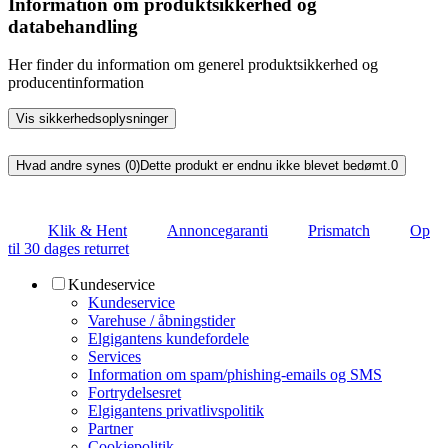
Information om produktsikkerhed og
databehandling
Her finder du information om generel produktsikkerhed og
producentinformation
Vis sikkerhedsoplysninger
Hvad andre synes (0)
Dette produkt er endnu ikke blevet bedømt.
0
Klik & Hent
Annoncegaranti
Prismatch
Op
til 30 dages returret
Kundeservice
Kundeservice
Varehuse / åbningstider
Elgigantens kundefordele
Services
Information om spam/phishing-emails og SMS
Fortrydelsesret
Elgigantens privatlivspolitik
Partner
Cookiepolitik