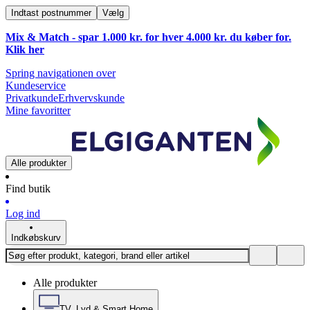
Indtast postnummer
Vælg
Mix & Match - spar 1.000 kr. for hver 4.000 kr. du køber for.
Klik
her
Spring navigationen over
Kundeservice
Privatkunde
Erhvervskunde
Mine favoritter
Alle produkter
Find butik
Log ind
Indkøbskurv
Alle produkter
TV, Lyd & Smart Home