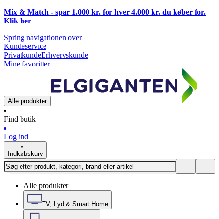
Mix & Match - spar 1.000 kr. for hver 4.000 kr. du køber for.
Klik
her
Spring navigationen over
Kundeservice
Privatkunde
Erhvervskunde
Mine favoritter
Alle produkter
Find butik
Log ind
Indkøbskurv
Alle produkter
TV, Lyd & Smart Home