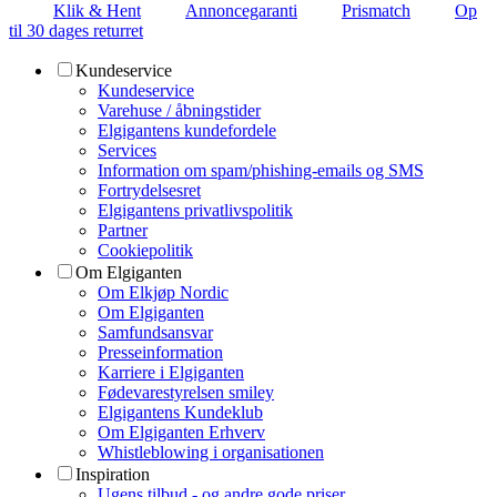
Klik & Hent
Annoncegaranti
Prismatch
Op
til 30 dages returret
Kundeservice
Kundeservice
Varehuse / åbningstider
Elgigantens kundefordele
Services
Information om spam/phishing-emails og SMS
Fortrydelsesret
Elgigantens privatlivspolitik
Partner
Cookiepolitik
Om Elgiganten
Om Elkjøp Nordic
Om Elgiganten
Samfundsansvar
Presseinformation
Karriere i Elgiganten
Fødevarestyrelsen smiley
Elgigantens Kundeklub
Om Elgiganten Erhverv
Whistleblowing i organisationen
Inspiration
Ugens tilbud - og andre gode priser