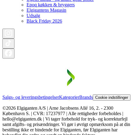
Epoq køkken & bryggers
Elgigantens Magasin
Udsalg
Black Friday 2026
Salgs- og leveringsbetingelser
Kategorier
Brands
Cookie indstillinger
©2026 Elgiganten A/S | Arne Jacobsens Allé 16, 2. - 2300
København S. | CVR: 17237977 | Alle rettigheder forbeholdes |
hello@elgiganten.dk | Vi tager forbehold for tryk- og korrekturfejl
samt afgifts- og prisændringer. Vi gør i øvrigt opmærksom på at din
bestilling ikke er bindende for Elgiganten, før Elgiganten har