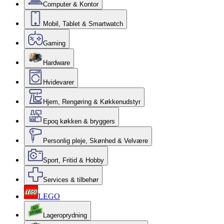
Computer & Kontor
Mobil, Tablet & Smartwatch
Gaming
Hardware
Hvidevarer
Hjem, Rengøring & Køkkenudstyr
Epoq køkken & bryggers
Personlig pleje, Skønhed & Velvære
Sport, Fritid & Hobby
Services & tilbehør
LEGO
Lageroprydning