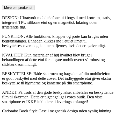
Mere om produktet
DESIGN: Ultratyndt mobiltelefonetui i bogstil med kortrum, stativ,
integreret TPU silikone etui og en magnetisk lukning uden
irriterende flig.
FUNKTION: Alle funktioner, knapper og porte kan bruges uden
begrænsninger. Enheden klikkes ind i etuiet limet til
beskyttelsescoveret og kan nemt fjernes, hvis det er nødvendigt.
KVALITET: Kun materialer af høj kvalitet blev brugt i
behandlingen af dette etui for at gøre mobilcoveret så robust og
slidstærk som muligt.
BESKYTTELSE: Både skærmen og bagsiden af din mobiltelefon
er godt beskyttet med dette cover. Det indbyggede etui giver ekstra
beskyttelse til hjørnerne og kanterne på din smartphone.
ANDET: På trods af den gode beskyttelse, anbefales en beskyttende
film til skærmen. Dette er tilgængeligt i vores butik. Den viste
smartphone er IKKE inkluderet i leveringsomfanget!
Cadorabo Book Style Case i magnetisk design uden synlig lukning