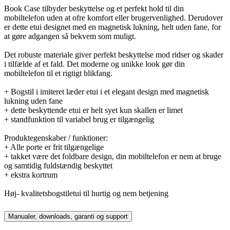
Book Case tilbyder beskyttelse og et perfekt hold til din
mobiltelefon uden at ofre komfort eller brugervenlighed. Derudover
er dette etui designet med en magnetisk lukning, helt uden fane, for
at gøre adgangen så bekvem som muligt.
Det robuste materiale giver perfekt beskyttelse mod ridser og skader
i tilfælde af et fald. Det moderne og unikke look gør din
mobiltelefon til et rigtigt blikfang.
+ Bogstil i imiteret læder etui i et elegant design med magnetisk
lukning uden fane
+ dette beskyttende etui er helt syet kun skallen er limet
+ standfunktion til variabel brug er tilgængelig
Produktegenskaber / funktioner:
+ Alle porte er frit tilgængelige
+ takket være det foldbare design, din mobiltelefon er nem at bruge
og samtidig fuldstændig beskyttet
+ ekstra kortrum
Høj- kvalitetsbogstiletui til hurtig og nem betjening
Manualer, downloads, garanti og support