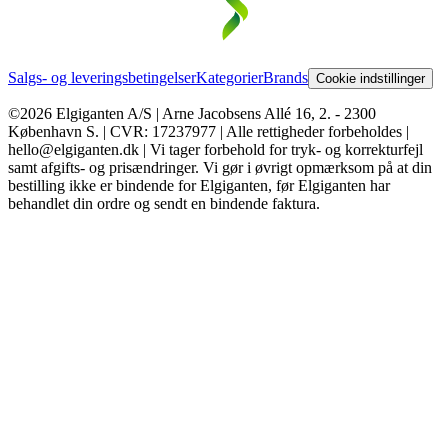
Salgs- og leveringsbetingelser
Kategorier
Brands
Cookie indstillinger
©2026 Elgiganten A/S | Arne Jacobsens Allé 16, 2. - 2300
København S. | CVR: 17237977 | Alle rettigheder forbeholdes |
hello@elgiganten.dk | Vi tager forbehold for tryk- og korrekturfejl
samt afgifts- og prisændringer. Vi gør i øvrigt opmærksom på at din
bestilling ikke er bindende for Elgiganten, før Elgiganten har
behandlet din ordre og sendt en bindende faktura.