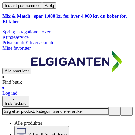
Indtast postnummer
Vælg
Mix & Match - spar 1.000 kr. for hver 4.000 kr. du køber for.
Klik
her
Spring navigationen over
Kundeservice
Privatkunde
Erhvervskunde
Mine favoritter
Alle produkter
Find butik
Log ind
Indkøbskurv
Alle produkter
TV, Lyd & Smart Home