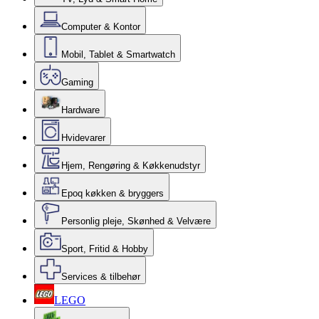
Computer & Kontor
Mobil, Tablet & Smartwatch
Gaming
Hardware
Hvidevarer
Hjem, Rengøring & Køkkenudstyr
Epoq køkken & bryggers
Personlig pleje, Skønhed & Velvære
Sport, Fritid & Hobby
Services & tilbehør
LEGO