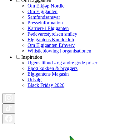
Om Elgiganten
Om Elkjøp Nordic
Om Elgiganten
Samfundsansvar
Presseinformation
Karriere i Elgiganten
Fødevarestyrelsen smiley
Elgigantens Kundeklub
Om Elgiganten Erhverv
Whistleblowing i organisationen
Inspiration
Ugens tilbud - og andre gode priser
Epoq køkken & bryggers
Elgigantens Magasin
Udsalg
Black Friday 2026