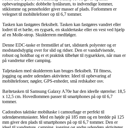
opbevaringsplads: dobbelte lynlåsrum, to indvendige lommer,
stiklomme og penneholder giver masser af plads. Forlommen er
velegnet til mobiltelefoner op til 6,7 tommer.
Tasken kan fastgøres fleksibelt. Tasken kan fastgøres vandret eller
lodret til et bælte, en rygsæk, en skuldertaske eller en vest ved hjælp
af en Molle-strop. Skulderrem medfølger.
Denne EDC-taske er fremstillet af tæt, slidstærk polyester og er
modstandsdygtig over for slid og ridser. Den er vandafvisende,
robust og holdbar og er et praktisk tilbehør til rygsækken, når man er
på vandretur eller camping.
Taljetasken med skulderrem kan bruges fleksibelt. Til fitness,
jogging og andre udendørs aktiviteter. Ideel til opbevaring af
mobiltelefoner, nøgler, GPS-enheder, små redskaber osv.
Bæltetasken til Samsung Galaxy A70e har den ideelle størrelse: 18,5
x 12,5 cm. Hovedlommen passer til smartphones på op til 6,7
tommer.
Cadorabos taktiske mobiltaske i camouflage er perfekt til
udendørsentusiaster. Med en højde på 185 mm og en bredde på 125
mm giver den plads til smartphones på op til 6,7 tommer. Den er
ideel til vandreture, camping, jogging og andre udendørs aktiviteter