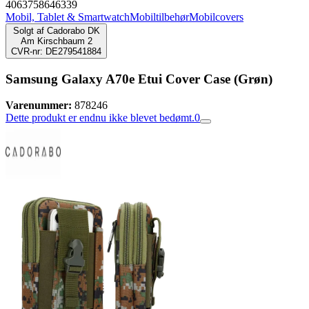
4063758646339
Mobil, Tablet & Smartwatch
Mobiltilbehør
Mobilcovers
Solgt af
Cadorabo DK
Am Kirschbaum 2
CVR-nr: DE279541884
Samsung Galaxy A70e Etui Cover Case (Grøn)
Varenummer:
878246
Dette produkt er endnu ikke blevet bedømt.
0