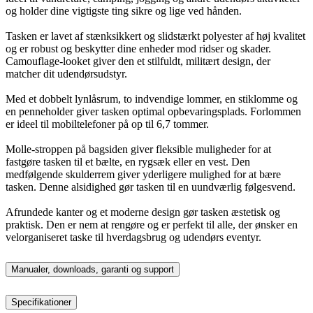
og holder dine vigtigste ting sikre og lige ved hånden.
Tasken er lavet af stænksikkert og slidstærkt polyester af høj kvalitet
og er robust og beskytter dine enheder mod ridser og skader.
Camouflage-looket giver den et stilfuldt, militært design, der
matcher dit udendørsudstyr.
Med et dobbelt lynlåsrum, to indvendige lommer, en stiklomme og
en penneholder giver tasken optimal opbevaringsplads. Forlommen
er ideel til mobiltelefoner på op til 6,7 tommer.
Molle-stroppen på bagsiden giver fleksible muligheder for at
fastgøre tasken til et bælte, en rygsæk eller en vest. Den
medfølgende skulderrem giver yderligere mulighed for at bære
tasken. Denne alsidighed gør tasken til en uundværlig følgesvend.
Afrundede kanter og et moderne design gør tasken æstetisk og
praktisk. Den er nem at rengøre og er perfekt til alle, der ønsker en
velorganiseret taske til hverdagsbrug og udendørs eventyr.
Manualer, downloads, garanti og support
Specifikationer