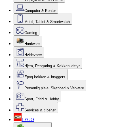
Computer & Kontor
Mobil, Tablet & Smartwatch
Gaming
Hardware
Hvidevarer
Hjem, Rengøring & Køkkenudstyr
Epoq køkken & bryggers
Personlig pleje, Skønhed & Velvære
Sport, Fritid & Hobby
Services & tilbehør
LEGO