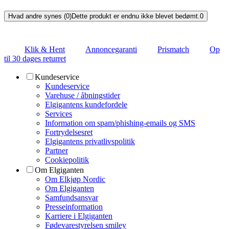
Hvad andre synes (0)
Dette produkt er endnu ikke blevet bedømt.
0
Klik & Hent
Annoncegaranti
Prismatch
Op
til 30 dages returret
Kundeservice
Kundeservice
Varehuse / åbningstider
Elgigantens kundefordele
Services
Information om spam/phishing-emails og SMS
Fortrydelsesret
Elgigantens privatlivspolitik
Partner
Cookiepolitik
Om Elgiganten
Om Elkjøp Nordic
Om Elgiganten
Samfundsansvar
Presseinformation
Karriere i Elgiganten
Fødevarestyrelsen smiley