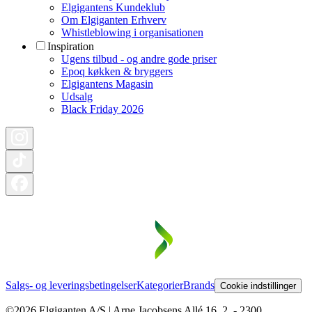
Elgigantens Kundeklub
Om Elgiganten Erhverv
Whistleblowing i organisationen
Inspiration
Ugens tilbud - og andre gode priser
Epoq køkken & bryggers
Elgigantens Magasin
Udsalg
Black Friday 2026
Salgs- og leveringsbetingelser
Kategorier
Brands
Cookie indstillinger
©2026 Elgiganten A/S | Arne Jacobsens Allé 16, 2. - 2300