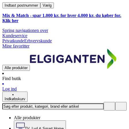
Indtast postnummer
Vælg
Mix & Match - spar 1.000 kr. for hver 4.000 kr. du køber for.
Klik
her
Spring navigationen over
Kundeservice
Privatkunde
Erhvervskunde
Mine favoritter
Alle produkter
Find butik
Log ind
Indkøbskurv
Alle produkter
TV, Lyd & Smart Home