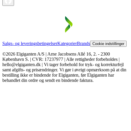
Salgs- og leveringsbetingelser
Kategorier
Brands
Cookie indstillinger
©2026 Elgiganten A/S | Arne Jacobsens Allé 16, 2. - 2300
København S. | CVR: 17237977 | Alle rettigheder forbeholdes |
hello@elgiganten.dk | Vi tager forbehold for tryk- og korrekturfejl
samt afgifts- og prisændringer. Vi gør i øvrigt opmærksom på at din
bestilling ikke er bindende for Elgiganten, før Elgiganten har
behandlet din ordre og sendt en bindende faktura.