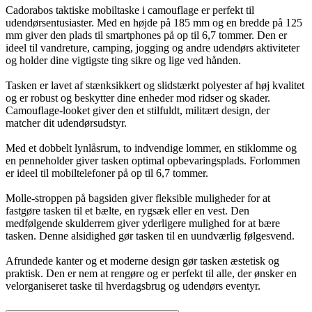
Cadorabos taktiske mobiltaske i camouflage er perfekt til
udendørsentusiaster. Med en højde på 185 mm og en bredde på 125
mm giver den plads til smartphones på op til 6,7 tommer. Den er
ideel til vandreture, camping, jogging og andre udendørs aktiviteter
og holder dine vigtigste ting sikre og lige ved hånden.
Tasken er lavet af stænksikkert og slidstærkt polyester af høj kvalitet
og er robust og beskytter dine enheder mod ridser og skader.
Camouflage-looket giver den et stilfuldt, militært design, der
matcher dit udendørsudstyr.
Med et dobbelt lynlåsrum, to indvendige lommer, en stiklomme og
en penneholder giver tasken optimal opbevaringsplads. Forlommen
er ideel til mobiltelefoner på op til 6,7 tommer.
Molle-stroppen på bagsiden giver fleksible muligheder for at
fastgøre tasken til et bælte, en rygsæk eller en vest. Den
medfølgende skulderrem giver yderligere mulighed for at bære
tasken. Denne alsidighed gør tasken til en uundværlig følgesvend.
Afrundede kanter og et moderne design gør tasken æstetisk og
praktisk. Den er nem at rengøre og er perfekt til alle, der ønsker en
velorganiseret taske til hverdagsbrug og udendørs eventyr.