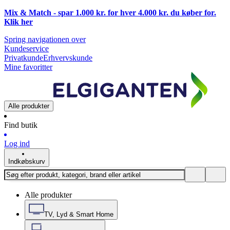
Mix & Match - spar 1.000 kr. for hver 4.000 kr. du køber for.
Klik
her
Spring navigationen over
Kundeservice
Privatkunde
Erhvervskunde
Mine favoritter
Alle produkter
Find butik
Log ind
Indkøbskurv
Alle produkter
TV, Lyd & Smart Home