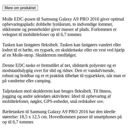
Mere om produktet
Molle EDC-posen til Samsung Galaxy A9 PRO 2016 giver optimal
opbevaringsplads: dobbelte lynlåsrum, to indvendige lommer,
stiklomme og penneholder giver masser af plads. Forlommen er
velegnet til mobiltelefoner op til 6,7 tommer.
Tasken kan fastgøres fleksibelt. Tasken kan fastgøres vandret eller
lodret til et bælte, en rygsæk, en skuldertaske eller en vest ved hjælp
af en Molle-strop. Skulderrem medfølger.
Denne EDC-taske er fremstillet af tæt, slidstærk polyester og er
modstandsdygtig over for slid og ridser. Den er vandafvisende,
robust og holdbar og er et praktisk tilbehør til rygsækken, når man er
på vandretur eller camping.
Taljetasken med skulderrem kan bruges fleksibelt. Til fitness,
jogging og andre udendørs aktiviteter. Ideel til opbevaring af
mobiltelefoner, nøgler, GPS-enheder, små redskaber osv.
Bæltetasken til Samsung Galaxy A9 PRO 2016 har den ideelle
størrelse: 18,5 x 12,5 cm. Hovedlommen passer til smartphones på
op til 6,7 tommer.