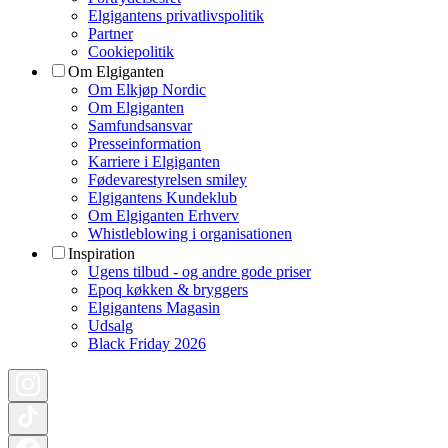
Elgigantens privatlivspolitik
Partner
Cookiepolitik
Om Elgiganten
Om Elkjøp Nordic
Om Elgiganten
Samfundsansvar
Presseinformation
Karriere i Elgiganten
Fødevarestyrelsen smiley
Elgigantens Kundeklub
Om Elgiganten Erhverv
Whistleblowing i organisationen
Inspiration
Ugens tilbud - og andre gode priser
Epoq køkken & bryggers
Elgigantens Magasin
Udsalg
Black Friday 2026