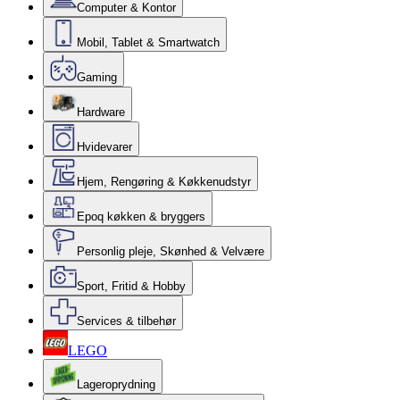
Computer & Kontor
Mobil, Tablet & Smartwatch
Gaming
Hardware
Hvidevarer
Hjem, Rengøring & Køkkenudstyr
Epoq køkken & bryggers
Personlig pleje, Skønhed & Velvære
Sport, Fritid & Hobby
Services & tilbehør
LEGO
Lageroprydning